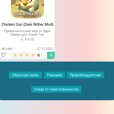
Chicken Gun (Dark Wither Mod)
Примечательный мод от Дарк
Уизера для Чикен Ган.
v. 4.9.02
27.12.2025
8 843
4
Обратная связь
Реклама
Правобладателям
Отказ от ответственности