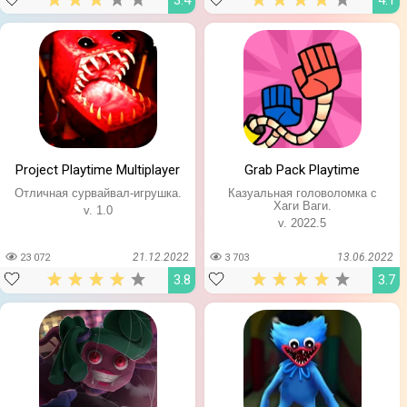
3.4
4.1
Project Playtime Multiplayer
Grab Pack Playtime
Отличная сурвайвал-игрушка.
Казуальная головоломка с
Хаги Ваги.
v. 1.0
v. 2022.5
21.12.2022
13.06.2022
23 072
3 703
3.8
3.7