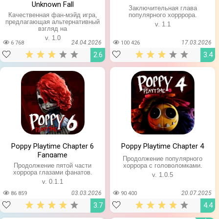
Unknown Fall
Заключительная глава
Качественная фан-мэйд игра,
популярного хорррора.
предлагающая альтернативный
v. 1.1
взгляд на
v. 1.0
24.04.2026
17.03.2026
6 768
100 426
2.6
3.4
Poppy Playtime Chapter 6
Poppy Playtime Chapter 4
Fangame
Продолжение популярного
Продолжение пятой части
хоррора с головоломками.
хоррора глазами фанатов.
v. 1.0.5
v. 0.1.1
03.03.2026
20.07.2025
86 859
90 400
3.7
4.4