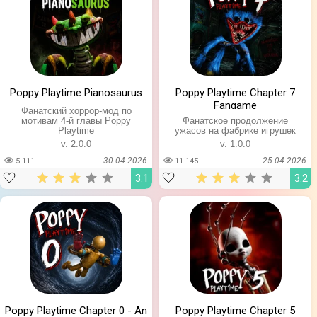
Poppy Playtime Pianosaurus
Poppy Playtime Chapter 7
Fangame
Фанатский хоррор-мод по
мотивам 4-й главы Poppy
Фанатское продолжение
Playtime
ужасов на фабрике игрушек
v. 2.0.0
v. 1.0.0
30.04.2026
25.04.2026
5 111
11 145
3.1
3.2
Poppy Playtime Chapter 0 - An
Poppy Playtime Chapter 5