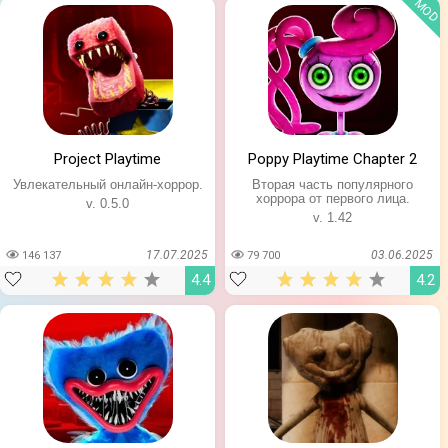
MOD
Project Playtime
Poppy Playtime Chapter 2
Увлекательный онлайн-хоррор.
Вторая часть популярного
хоррора от первого лица.
v. 0.5.0
v. 1.42
17.07.2025
03.06.2025
146 137
79 700
4.4
4.2