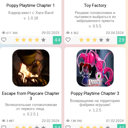
Poppy Playtime Chapter 1
Toy Factory
Хоррор-квест с Хаги Ваги!
Решаем головоломки и
пытаемся выбраться из
v. 1.0.18
заброшенного приюта
v. 0.5.5
09.02.2025
03.04.2024
611 344
4 362
4.4
2.9
Escape from Playcare Chapter
Poppy Playtime Chapter 3
3
Возвращение на территорию
Увлекательная головоломкам
фабрики игрушек!
от первого лица.
v. 1.2.5
v. 0.2.5.1
23.02.2024
01.02.2024
3 887
138 390