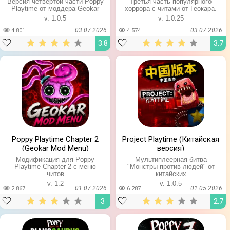
Версия четвёртой части Poppy
Третья часть популярного
Playtime от моддера Geokar
хоррора с читами от Геокара.
v. 1.0.5
v. 1.0.25
03.07.2026
03.07.2026
4 801
4 574
3.8
3.7
Poppy Playtime Chapter 2
Project Playtime (Китайская
(Geokar Mod Menu)
версия)
Модификация для Poppy
Мультиплеерная битва
Playtime Chapter 2 с меню
"Монстры против людей" от
читов
китайских
v. 1.2
v. 1.0.5
01.07.2026
01.05.2026
2 867
6 287
3
2.7