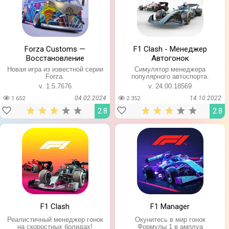
Forza Customs —
F1 Clash - Менеджер
Восстановление
Автогонок
Новая игра из известной серии
Симулятор менеджера
Forza.
популярного автоспорта.
v. 1.5.7676
v. 24.00.18569
04.02.2024
14.10.2022
1 652
2 352
2.8
2.8
F1 Clash
F1 Manager
Реалистичный менеджер гонок
Окунитесь в мир гонок
на скоростных болидах!
Формулы 1 в амплуа