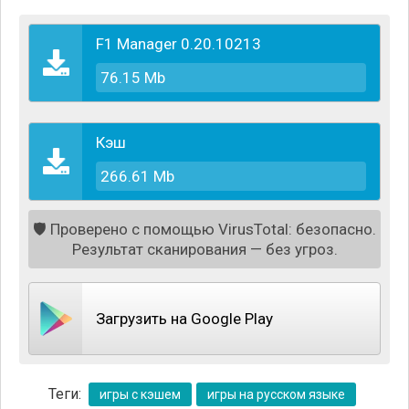
F1 Manager 0.20.10213
76.15 Mb
Кэш
266.61 Mb
🛡️
Проверено с помощью VirusTotal: безопасно.
Результат сканирования — без угроз.
Участвуйте в интересных дуэлях в реальном
времени, принимайте рискованные решения во
время гонки и побеждайте. Нанимайте и тренируйте
пилотов Ф1, прокачивайте болиды, собрав нужные
Загрузить на Google Play
компоненты, продумывайте свою стратегию как на
трассе, так и за её пределами.
Теги:
игры с кэшем
игры на русском языке