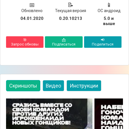
📅
📝
📱
Обновлено
Текущая версия
ОС андроид
04.01.2020
0.20.10213
5.0 и 
выше
🎯
📩
📢
Запрос обновы
Подписаться
Поделиться
Скриншоты
Видео
Инструкции