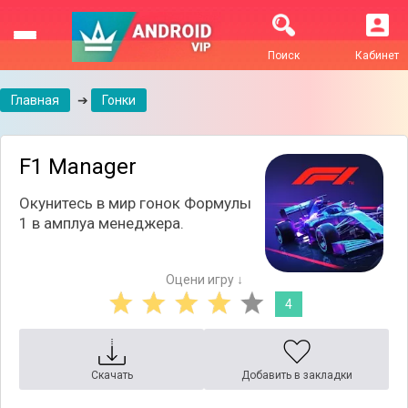
Поиск
Кабинет
Главная
➔
Гонки
F1 Manager
Окунитесь в мир гонок Формулы
1 в амплуа менеджера.
Оцени игру ↓
4
Скачать
Добавить в закладки