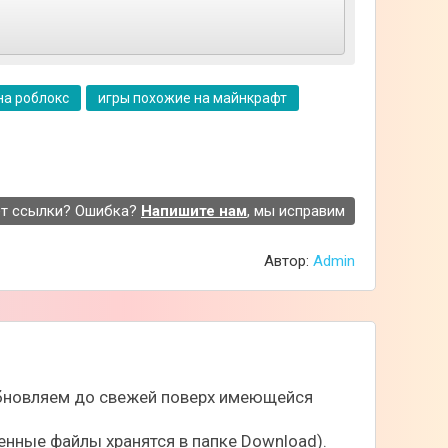
меют полную свободу действий. Для
на роблокс
игры похожие на майнкрафт
т ссылки? Ошибка?
Напишите нам
, мы исправим
Автор:
Admin
грок выбирает существующий мир или
рать в режиме мультиплеера через сеть Wi-
 обновляем до свежей поверх имеющейся
нные файлы хранятся в папке Download).