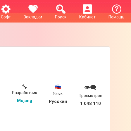
Софт
Закладки
Поиск
Кабинет
Помощь
🔧
👁‍🗨
р
Разработчик
Язык
Просмотров
Mojang
Русский
1 048 110