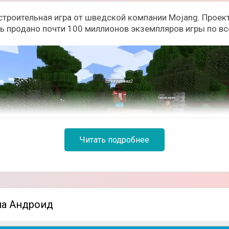
я строительная игра от шведской компании Mojang. Прое
нь продано почти 100 миллионов экземпляров игры по вс
Читать подробнее
x («песочница»). В отличие от многих игр для планшетны
 на Андроид
то мере лишает геймеров определенной свободы действи
ые блоки представлены разнообразными материалами – д