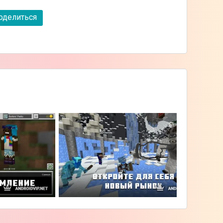
делиться
👉