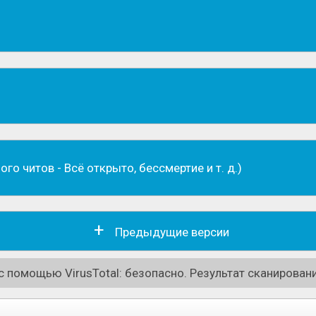
й, песком. Используя эти блоки игрокам предстоит пос
ны, мосты, города гигантских масштабов. Каждый блок 
оначальном виде, так и всячески видоизменять.
ого читов - Всё открыто, бессмертие и т. д.)
Предыдущие версии
 помощью VirusTotal: безопасно. Результат сканировани
ивания и Архитектора (Survival и Creative). Как в перво
в режиме Выживания, помимо основной задачи, необходи
 укрытия, сражаться с ужасными монстрами, появляющи