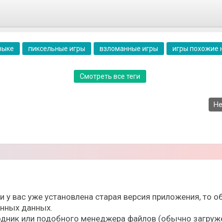
ежим Архитектора – простой и понятный. Здесь игроки и
фантазию, используя имеющийся инвентарь и материалы.
зыке
пиксельные игры
взломанные игры
игры похожие 
Смотреть все теги
Не
т третьего лица. После установки игры в Настройках и
 мир. Управление простое, интуитивное. Можно также иг
ли у вас уже установлена старая версия приложения, то
ённых данных.
дник или подобного менеджера файлов (обычно загруже