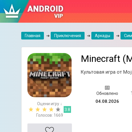
Главная
➔
Приключения
➔
Аркады
➔
Сим
Minecraft 
Культовая игра от Mo
📅
Обновлено
04.08.2026
Оцени игру ↓
3.8
Голосов:
1669