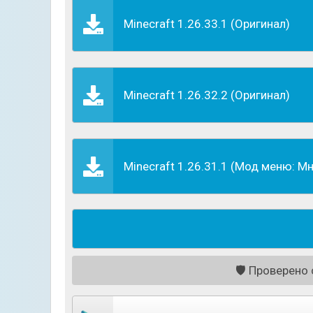
природными минералами, вулканической лаво
сооружать замки, дома, магистрали, стадио
Minecraft 1.26.33.1 (Оригинал)
свойства. Их можно использовать как в перв
Minecraft 1.26.32.2 (Оригинал)
Minecraft 1.26.31.1 (Мод меню: Мн
🛡️
Проверено с
В игре представлено два режима – режим Выж
геймеров является строительство. Однако 
находить оружие, добывать пищу, сооружать