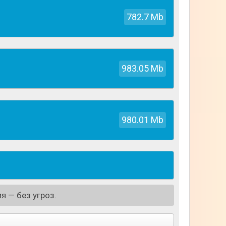
троить свой уникальный мир. Можно
выполняет свою функцию, имеет свои
782.7 Mb
983.05 Mb
980.01 Mb
я — без угроз.
м, так и во втором режиме основной задачей
мо научиться выживать в необитаемом мире:
мся с приходом тьмы, а также освоить три