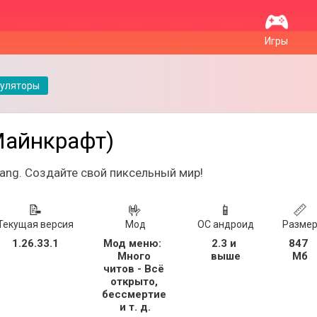
Игры
уляторы
(Майнкрафт)
jang. Создайте свой пиксельный мир!
📝
🤟
📱
📏
Текущая версия
Мод
ОС андроид
Разме
1.26.33.1
Мод меню:  
2.3 и 
847 
Много 
выше
Мб
читов - Всё 
открыто, 
бессмертие 
и т. д.