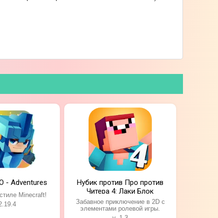
O - Adventures
Нубик против Про против
Читера 4: Лаки Блок
стиле Minecraft!
Забавное приключение в 2D с
2.19.4
элементами ролевой игры.
v. 1.3