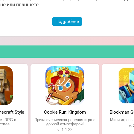
не или планшете
 элементы данного мира;
еты на специальных серверах;
Подробнее
тельных модов;
сле выхода игры.
necraft Style
Cookie Run: Kingdom
Blockman G
ая RPG в
Приключенческая ролевая игра с
Мини-игры в 
стиле.
доброй атмосферой!
v. 
v. 1.1.22