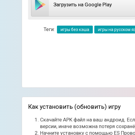
навыка: крафт, охоту и добычу ресурсов. Р
Загрузить на Google Play
постройки объектов, достаточно проявить 
Теги:
игры без кэша
игры на русском я
Как установить (обновить) игру
Управлять персонажем можно от первого и о
полностью создает свой собственный, новый
Скачайте APK файл на ваш андроид. Ес
Fi.
версии, иначе возможна потеря сохран
Начните установку с помощью ES Прово