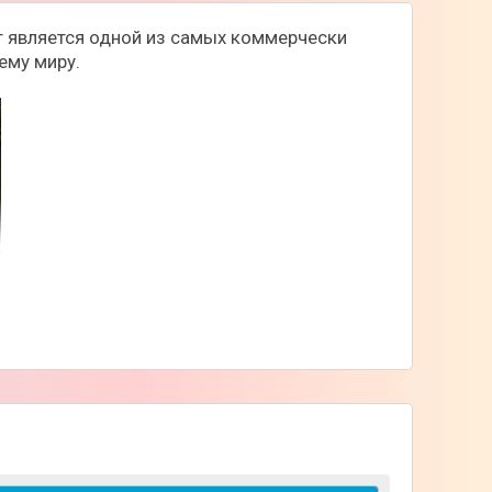
кт является одной из самых коммерчески
ему миру.
х ПК и сматрфонов, с выстроенными
й), детище Маркуса Перссона перенесет вас
еревом, камнем, бетоном, водой,