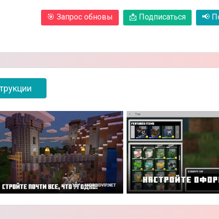
🎯
Запрос обновы
📩
Подписаться
📢
По
трукции