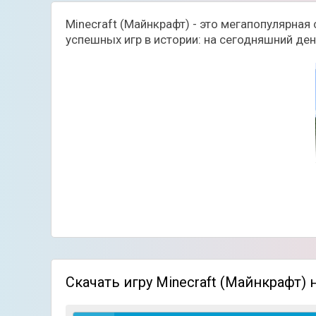
Minecraft (Майнкрафт) - это мегапопулярна
успешных игр в истории: на сегодняшний де
Стиль игры называется не иначе, как sandbo
Скачать игру Minecraft (Майнкрафт)
сюжетно-линейными уровнями (что в какой-
в мир, состоящий из блоков-кубиков. Игров