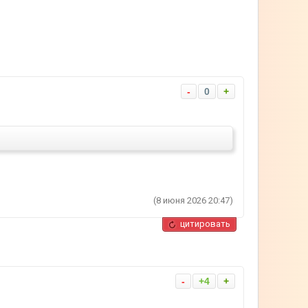
-
0
+
(8 июня 2026 20:47)
цитировать
-
+4
+