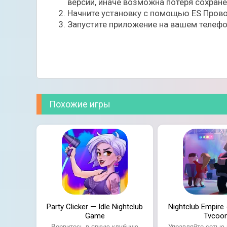
версии, иначе возможна потеря сохран
Начните установку с помощью ES Прово
Запустите приложение на вашем телефо
Похожие игры
Особенности симулятора:
Красочная и детализированная графика;
Десятки аспектов развития вашего завед
Простое управление.
Возможность свободно распоряжаться с
Party Clicker — Idle Nightclub
Nightclub Empire 
Game
Tycoo
Ворвитесь в яркую клубную
Управляйте сетью