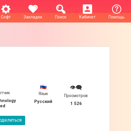
Софт
Закладки
Поиск
Кабинет
Помощь

👁‍🗨
отчик
Язык
Просмотров
hnology 
Русский
1 526
ted
делиться