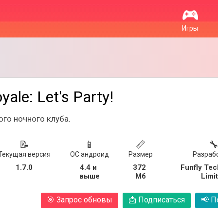
Игры
yale: Let's Party!
го ночного клуба.
📝
📱
📏

Текущая версия
ОС андроид
Размер
Разраб
1.7.0
4.4 и 
372 
Funfly Tec
выше
Мб
Limi
🎯
Запрос обновы
📩
Подписаться
📢
По