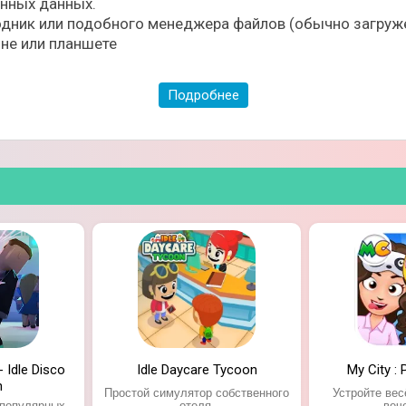
ённых данных.
дник или подобного менеджера файлов (обычно загруже
не или планшете
Подробнее
ения;
редствами.
- Idle Disco
Idle Daycare Tycoon
My City :
n
Простой симулятор собственного
Устройте ве
 популярных
отеля.
веч