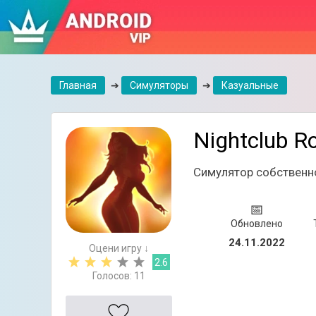
Главная
➔
Симуляторы
➔
Казуальные
Nightclub Ro
Симулятор собственно
📅
Обновлено
24.11.2022
Оцени игру ↓
2.6
Голосов:
11