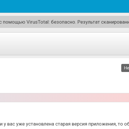
 помощью VirusTotal: безопасно. Результат сканировани
Не
распоряжаться деньгами, чтобы регулярно повышать ваш
других городах. А со временем, к вам будут приходить 
ли у вас уже установлена старая версия приложения, то