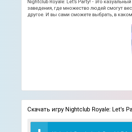
Nightclub Royale: Let's Party! - это казуал
заведения, где множество людей смогут весе
другое. И вы сами сможете выбрать, в каком
Скачать игру Nightclub Royale: Let's P
Начинать конечное же предстоит с совсем н
накопления денег, у вас появится возможно
сотрудников. Также регулярно сможете расш