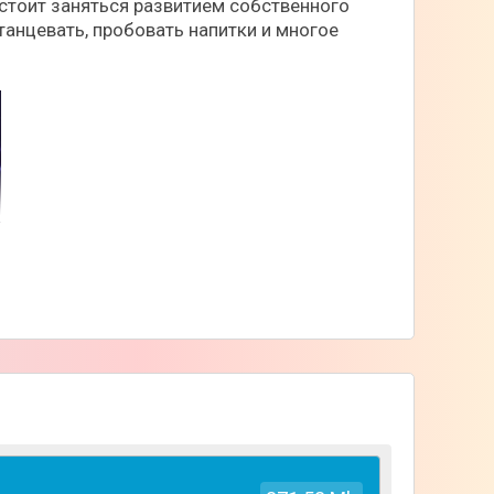
едстоит заняться развитием собственного
танцевать, пробовать напитки и многое
ересно провести время. По мере игры и
ональных барменов, ди-джеев, и других
ей станет ещё больше.