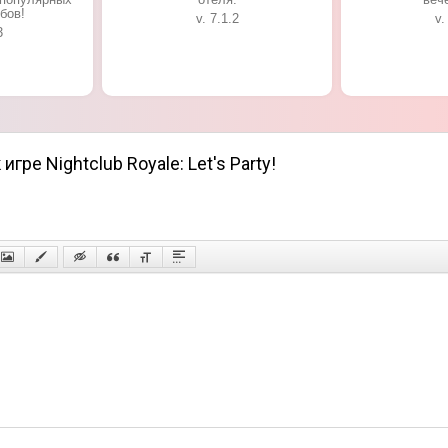
бов!
v. 7.1.2
v.
3
гре Nightclub Royale: Let's Party!