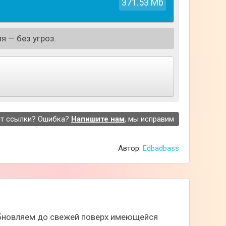
371.53 Mb
я — без угроз.
т ссылки? Ошибка?
Напишите нам
, мы исправим
Автор:
Edbadbass
 бюджет, а не наоборот. Такие образом
даже именитые и популярные люди, что
 обновляем до свежей поверх имеющейся