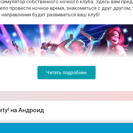
ьный симулятор собственного ночного клуба. Здесь вам пр
ло провести ночное время, знакомиться с друг другом, 
 направлении будет развиваться ваш клуб!
Читать подробнее
arty! на Андроид
ебольшого и уютного заведения, куда люди приходят инт
сть приобрести различные оборудования, нанят професси
ирять площадь для новых помещений, от чего посетител