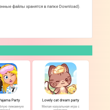
нные файлы хранятся в папке Download).
 Pajama Party
Lovely cat dream party
сёлую пижамную
Милая казуальная игра с
еринку!
котиками.