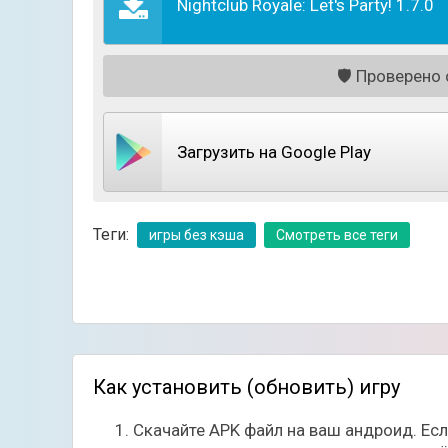
Nightclub Royale: Let's Party! 1.7.0
🛡️
Проверено с
Загрузить на Google Play
Теги:
игры без кэша
Смотреть все теги
Помимо всего, вам понадобится правильно 
получится открыть даже новые заведения в 
благоприятно отразиться на вашем клубе!
Как установить (обновить) игру
Скачайте APK файл на ваш андроид. Ес