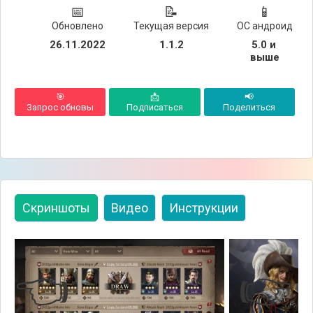
📅
📝
📱
Обновлено
Текущая версия
ОС андроид
26.11.2022
1.1.2
5.0 и 
выше
🎯
📩
📢
Запрос обновы
Подписаться
Поделиться
Скриншоты
Видео
Инструкции
👈
👉