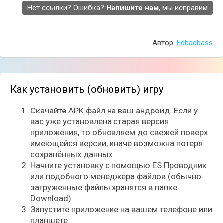
Нет ссылки? Ошибка?
Напишите нам
, мы исправим
Автор:
Edbadbass
Сами сражения в игре проходят в автоматическом
режиме, где вы сначала сможете передвигаться по
Как установить (обновить) игру
большой карте, и если наткнётесь на вражеские
силы, бои будут проходить практически без
Скачайте APK файл на ваш андроид. Если у
вашего участия. Конечно же вы сможете
вас уже установлена старая версия
наблюдать за процессом, однако над стратегией
приложения, то обновляем до свежей поверх
понадобится подумать заранее и набрать
имеющейся версии, иначе возможна потеря
надёжную армию!
сохранённых данных.
Начните установку с помощью ES Проводник
или подобного менеджера файлов (обычно
загруженные файлы хранятся в папке
Download).
Запустите приложение на вашем телефоне или
планшете