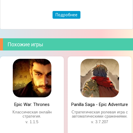
Подробнее
Похожие игры
Особенности игры:
Качественная и детализированная графика;
Множество исторических локаций и личностей;
Масштабные автоматические сражения;
Огромные игровые карты;
Не требует подключения к интернету;
Сложная система прокачки и взаимодействия с
остальными странами.
Epic War: Thrones
Panilla Saga - Epic Adventure
Классическая онлайн
Стратегическая ролевая игра с
стратегия.
автоматическими сражениями.
v. 1.1.5
v. 3.7.207