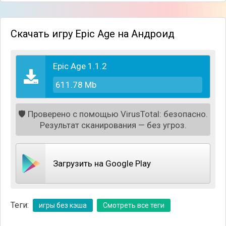
Скачать игру Epic Age на Андроид
Для того, чтобы суметь построить великую
Epic Age 1.1.2
империю, понадобится развивать десятки
аспектов вашей страны. Для начала конечно же
611.78 Mb
понадобится обеспечить необходимыми
ресурсами и провизией, после чего можно будет
🛡️
Проверено с помощью VirusTotal: безопасно.
заняться постройкой новых зданий и улучшением
Результат сканирования — без угроз.
армии. Затем можно будет прокачать армию,
нанимая новых юнитов и обучая их.
Загрузить на Google Play
Теги:
игры без кэша
Смотреть все теги