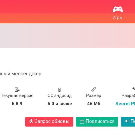
Игры
сный мессенджер.
📝
📱
📏

Текущая версия
ОС андроид
Размер
Разра
5.8.9
5.0 и выше
46 Мб
Secret P
🎯
Запрос обновы
📩
Подписаться
📢
По