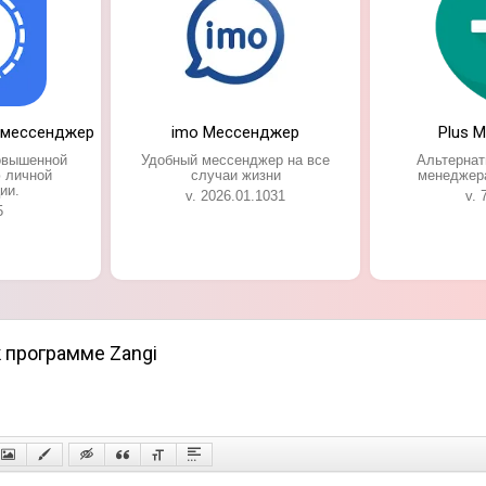
й мессенджер
imo Мессенджер
Plus 
овышенной
Удобный мессенджер на все
Альтернат
 личной
случаи жизни
менеджер
ии.
v. 2026.01.1031
v. 
5
к программе Zangi