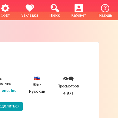
Софт
Закладки
Поиск
Кабинет
Помощь

👁‍🗨
ботчик
Язык
Просмотров
hone, Inc
Русский
4 871
делиться