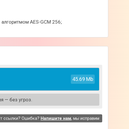
ы алгоритмом AES-GCM 256;
45.69 Mb
я — без угроз.
т ссылки? Ошибка?
Напишите нам
, мы исправим