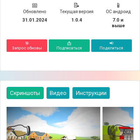
📅
📝
📱
Обновлено
Текущая версия
ОС андроид
31.01.2024
1.0.4
7.0 и 
выше
🎯
📩
📢
Запрос обновы
Подписаться
Поделиться
Скриншоты
Видео
Инструкции
👈
👉