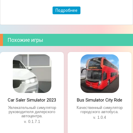
Большие открытые локации;
Подробнее
Возможность прокачивать автомобили.
Похожие игры
Car Saler Simulator 2023
Bus Simulator City Ride
Увлекательный симулятор
Качественный симулятор
руководителя дилерского
городского автобуса.
автоцентра.
v. 1.0.4
v. 0.1.7.1