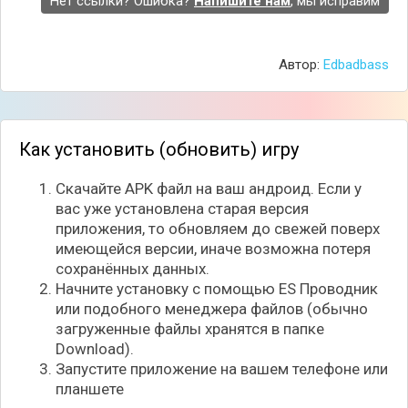
Нет ссылки? Ошибка?
Напишите нам
, мы исправим
Автор:
Edbadbass
Как установить (обновить) игру
Помимо покупок и продаж, нужно будет научиться
вести диалоги с потенциальными покупателями и
Скачайте APK файл на ваш андроид. Если у
продавцами, что немаловажно для установки цены
вас уже установлена старая версия
на автомобили. Но если вам понравилась та или
приложения, то обновляем до свежей поверх
иная машина, всегда можно оставить её себе,
имеющейся версии, иначе возможна потеря
чтобы ездить по довольно большим локациям, и
сохранённых данных.
изучать уникальные места!
Начните установку с помощью ES Проводник
или подобного менеджера файлов (обычно
Особенности игры:
загруженные файлы хранятся в папке
Более 50 уникальных моделей;
Download).
Детализованная графика автомобилей;
Запустите приложение на вашем телефоне или
Продуманная система переговоров с
планшете
покупателями и продавцами;