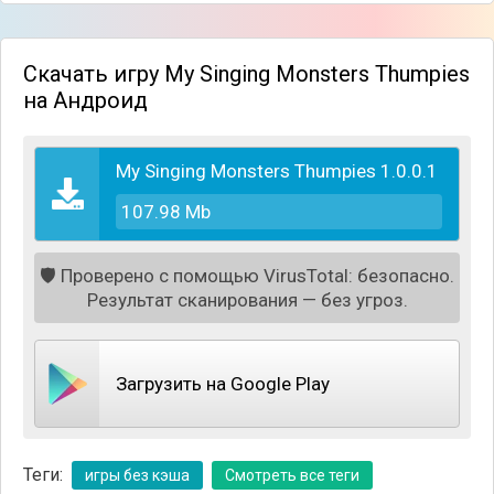
Скачать игру My Singing Monsters Thumpies
на Андроид
Механика игры довольно простая, но благодаря
My Singing Monsters Thumpies 1.0.0.1
большому количеству уровней и постепенному
возрастанию сложности, игровой процесс
107.98 Mb
довольно разнообразный и поддерживает интерес.
В целом на данный момент в игре есть 17 уровней
🛡️
Проверено с помощью VirusTotal: безопасно.
с 83 этапами для прохождения. Чтобы получится
Результат сканирования — без угроз.
наибольшее количество очков, старайтесь
нажимать на барабан в тот момент, когда на него
падает Тумпи, от чего и музыка будет играть в
ритм, и вы пройдёте уровень с наибольшим
Загрузить на Google Play
количеством звезд.
Теги:
игры без кэша
Смотреть все теги