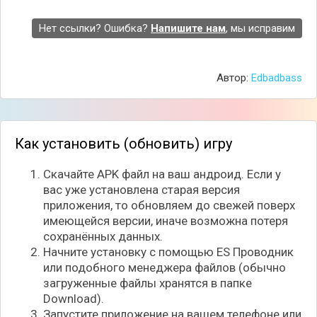
Нет ссылки? Ошибка?
Напишите нам
, мы исправим
Автор:
Edbadbass
Как установить (обновить) игру
По мере прохождения количество барабанов на
локации будет возрастать, за которыми нужно
Скачайте APK файл на ваш андроид. Если у
успеть следить. Также и монстров будет больше,
вас уже установлена старая версия
обладающие уникальной внешностью, их в целом
приложения, то обновляем до свежей поверх
можно будет открыть до 26 видов. Графика в игре
имеющейся версии, иначе возможна потеря
уникальная, способная вместе с озвучкой и
сохранённых данных.
музыкой погрузить в свой мир.
Начните установку с помощью ES Проводник
или подобного менеджера файлов (обычно
Особенности игры:
загруженные файлы хранятся в папке
Десятки уникальных уровней;
Download).
Успокаивающий геймплей с ритмичной
Запустите приложение на вашем телефоне или