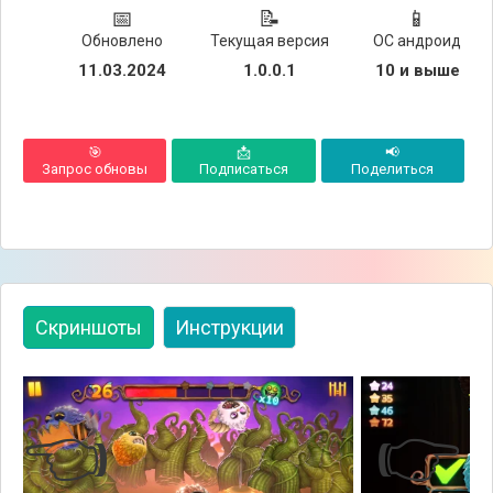
📅
📝
📱
Обновлено
Текущая версия
ОС андроид
11.03.2024
1.0.0.1
10 и выше
🎯
📩
📢
Запрос обновы
Подписаться
Поделиться
Скриншоты
Инструкции
👈
👉