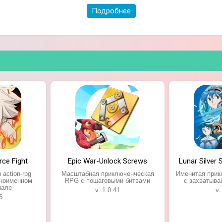
Подробнее
rce Fight
Epic War-Unlock Screws
Lunar Silver 
action-rpg
Масштабная приключенческая
Именитая при
дноименном
RPG с пошаговыми битвами
с захватыв
иале
v. 1.0.41
v.
6