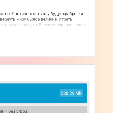
ство. Противостоять злу будут храбрые и
вернуть миру былое величие. Играть
ать у него на пути. Вас ждут мрачные леса,
овстречайте на своем пути удивительных
сражениях. Только вы сможете остановить
ествуйте по красочным локациям в поисках
528.29 Mb
я — без угроз.