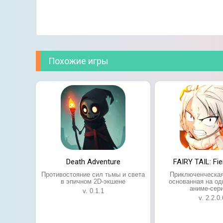
Похожие игры
Death Adventure
FAIRY TAIL: Fie
Противостояние сил тьмы и света
Приключенческая 
в эпичном 2D-экшене
основанная на о
аниме-сер
v. 0.1.1
v. 2.2.0.