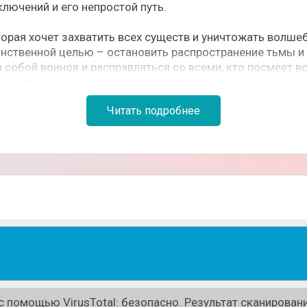
ключений и его непростой путь.
орая хочет захватить всех существ и уничтожать волшеб
нственной целью – остановить распространение тьмы и 
 собой воинов и расправляться со всеми, кто посмеет вст
. Исследуйте каждый уголок сказочного континента и п
Читать подробнее
танные сокровищами и принимайте участие в эффектных 
Собирайте воинов, улучшайте их характеристики и путеш
;
 помощью VirusTotal: безопасно. Результат сканировани