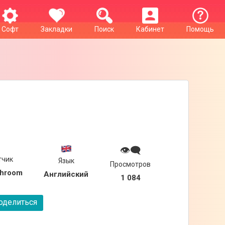
Софт
Закладки
Поиск
Кабинет
Помощь
👁‍🗨
тчик
Язык
Просмотров
shroom
Английский
1 084
делиться