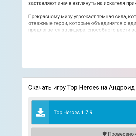
заставляют иначе взглянуть на искателя при
Прекрасному миру угрожает темная сила, кот
отважные герои, которые объединятся с еди
предлагается за лидера, способного вести за
пещеры, ледяные скалы и древние поселения
существ.
Раскрывайте древние тайны, находите спря
тьму и защитить континент от уничтожения. 
правды.
Особенности игры:
Скачать игру Top Heroes на Андроид
Удивительная красочная графика;
Огромный выбор уникальных персонажей
Несколько интересных режимов игры;
Простое управление;
Top Heroes 1.7.9
Захватывающая история.
🛡️
Проверено с