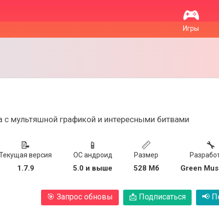
Игры
а с мультяшной графикой и интересными битвами
📝
📱
📏
🔧
Текущая версия
ОС андроид
Размер
Разрабо
1.7.9
5.0 и выше
528 Мб
Green Mu
🎯
Запрос обновы
📩
Подписаться
📢
По