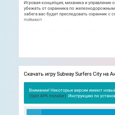
Игровая концепция, механика и управление о
убежать от охранника по железнодорожным п
забега вас будет преследовать охранник с со
поймают.
Во время забега необходимо собирать монет
бонусов. Энергия в свою очередь необходим
окрестности и целые города. Доски, котор
Попробуйте собрать всю коллекцию досок, у
Особенности игры:
Несколько десятков персонажей с уника
Красивые жилые районы;
Скачать игру Subway Surfers City на 
Обновленная трехмерная картинка и улуч
Ежедневные миссии и ценные награды;
Десятки крутых испытаний;
Внимание! Некоторые версии имеют новый
Доски с разными особенностями и улучш
(Split APK Installer)
. Инструкцию по устано