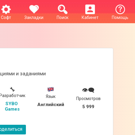
Софт
Закладки
Поиск
Кабинет
Помощь
ациями и заданиями
🔧
👁‍🗨
Разработчик
Язык
Просмотров
SYBO 
Английский
5 999
Games
делиться