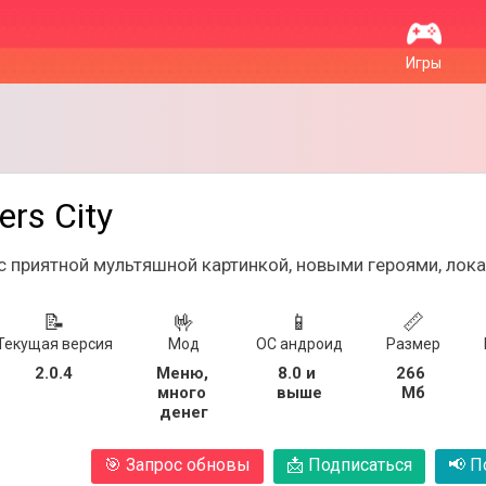
Игры
ers City
с приятной мультяшной картинкой, новыми героями, лок
📝
🤟
📱
📏
Текущая версия
Мод
ОС андроид
Размер
2.0.4
Меню, 
8.0 и 
266 
много 
выше
Мб
денег
🎯
Запрос обновы
📩
Подписаться
📢
По