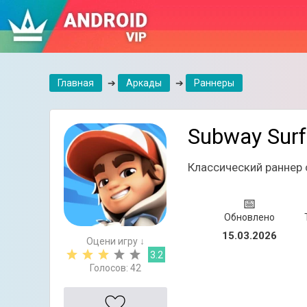
Главная
➔
Аркады
➔
Раннеры
Subway Surf
Классический раннер 
📅
Обновлено
15.03.2026
Оцени игру ↓
3.2
Голосов:
42