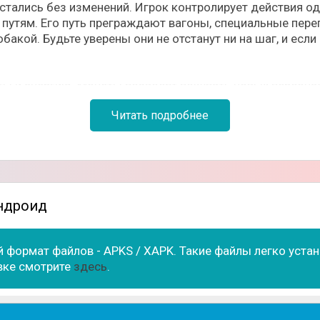
стались без изменений. Игрок контролирует действия од
утям. Его путь преграждают вагоны, специальные перег
бакой. Будьте уверены они не отстанут ни на шаг, и если
ы и энергию. Монеты позволят покупать новых персона
а для активации ховерборда. По мере прохождения игр
Читать подробнее
ые помогают персонажу убежать от преследователей об
лучшить их по максимуму и заработать все достижения.
льными способностями;
Андроид
шенная анимация;
 формат файлов - APKS / XAPK. Такие файлы легко уст
ениями.
вке смотрите
здесь
.