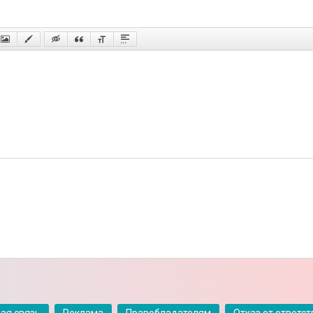
ая связь
Реклама
Правобладателям
Отказ от ответс