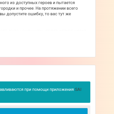
ного из доступных героев и пытается
ородки и прочее. На протяжении всего
 вы допустите ошибку, то вас тут же
жей, скины и улучшать время длительности
ы вам будут доступны новые районы метро,
ладают определенными свойствами.
анавливаются при помощи приложения
SAI