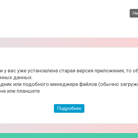
Не
ли у вас уже установлена старая версия приложения, то
ённых данных.
дник или подобного менеджера файлов (обычно загруже
не или планшете
Подробнее