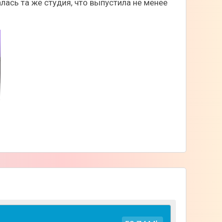
ась та же студия, что выпустила не менее
анно, но и ведет себя подобающим образом.
е реакцией на ваши прикосновения и многое