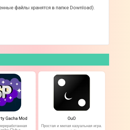
нные файлы хранятся в папке Download).
ение определенных результатов. При этом
т во снах кошечки и, возможно, оказывать
arty Gacha Mod
OuO
переработанная
Простая и милая казуальная игра.
acha Club с