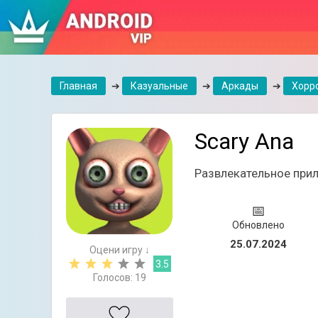
Главная
➔
Казуальные
➔
Аркады
➔
Хорр
Scary Ana
Развлекательное при
📅
Обновлено
25.07.2024
Оцени игру ↓
3.5
Голосов:
19