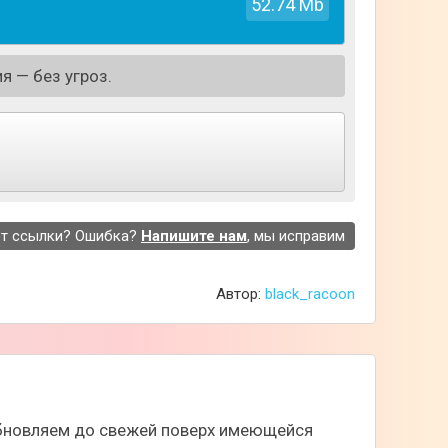
52.74 Mb
я — без угроз.
т ссылки? Ошибка?
Напишите нам
, мы исправим
ывать весьма нестандартное влияние на
Автор:
black_racoon
ите эксперименты и наблюдайте за реакцией.
дете говорить ей. Кроме того, она способна
 обновляем до свежей поверх имеющейся