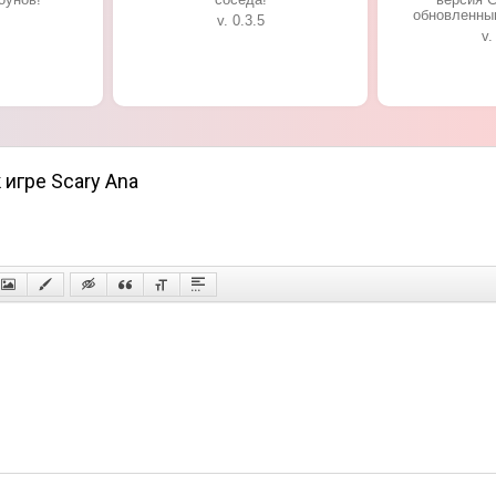
обновленны
v. 0.3.5
v.
 игре Scary Ana