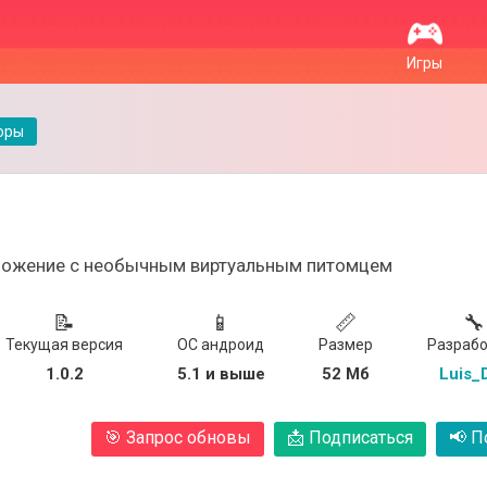
Игры
оры
ложение с необычным виртуальным питомцем
📝
📱
📏
🔧
Текущая версия
ОС андроид
Размер
Разрабо
1.0.2
5.1 и выше
52 Мб
Luis_
🎯
Запрос обновы
📩
Подписаться
📢
По