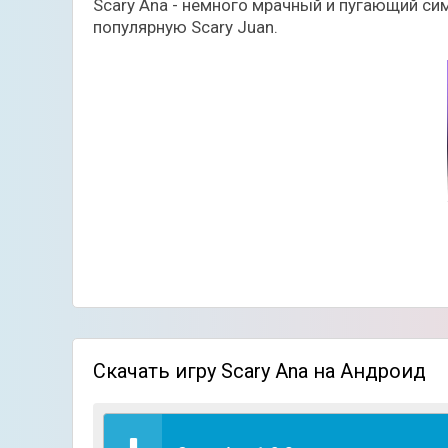
Scary Ana - немного мрачный и пугающий сим
популярную Scary Juan.
На этот раз главной героиней игры является
Скачать игру Scary Ana на Андроид
Вы сможете принимать участие в ее воспитан
другое. В игре множество интерактивных зон 