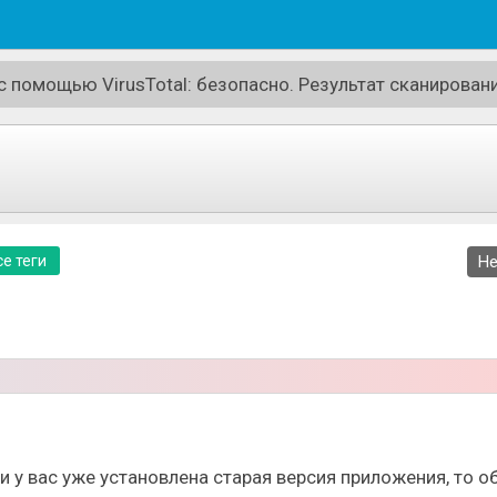
 помощью VirusTotal: безопасно. Результат сканировани
е теги
Не
роцессу кормления кошечки. Некоторая еда может оказ
что произойдет если она съест ядовитую еду, то провод
живанию, она также повторяет абсолютно всё, что вы бу
 поддерживать диалог.
ли у вас уже установлена старая версия приложения, то