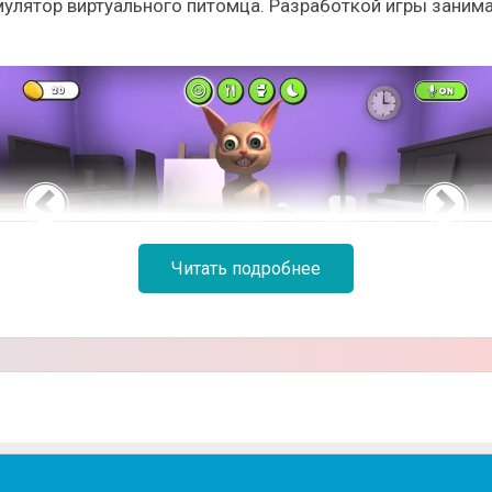
улятор виртуального питомца. Разработкой игры занимал
Читать подробнее
 кошечка по имени Ана, которая не только выглядит стр
ии, всячески ухаживать, общаться, играть, наблюдать е
и предметов, что увеличивает ее интерес.