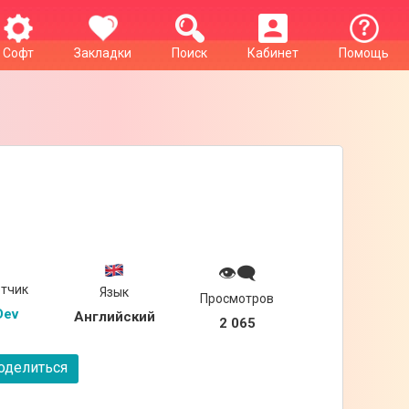
Софт
Закладки
Поиск
Кабинет
Помощь
👁‍🗨
тчик
Язык
Просмотров
Dev
Английский
2 065
делиться