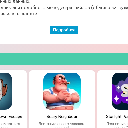
ённых данных.
дник или подобного менеджера файлов (обычно загруже
не или планшете
Подробнее
десятка увлекательных мини-игр, нацеленных на достиж
ой героини. Вы будете наблюдать за тем, что происходи
Clown Escape
Scary Neighbour
Starlight P
в;
 сбежать от
Достаньте своего злобного
Полностью 
оунов!
соседа!
версия G