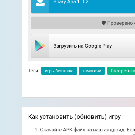
Scary Ana 1.0.2
🛡️
Проверено с
Загрузить на Google Play
Теги:
игры без кэша
тамагочи
Смотреть вс
Нужно как можно осторожнее подходить к п
поведение Аны. Если вы не боитесь узнать, 
Кошечка будет рада перетаскиванием и погла
придумывать забавные ответы и тем самым
Как установить (обновить) игру
Скачайте APK файл на ваш андроид. Ес