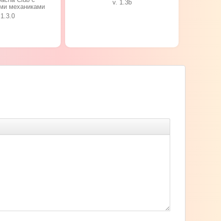
v. 1.3b
ми механиками
 1.3.0