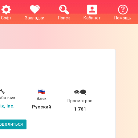
Софт
Закладки
Поиск
Кабинет
Помощь
🔧
👁‍🗨
аботчик
Язык
Просмотров
ix, Inc.
Русский
1 761
делиться