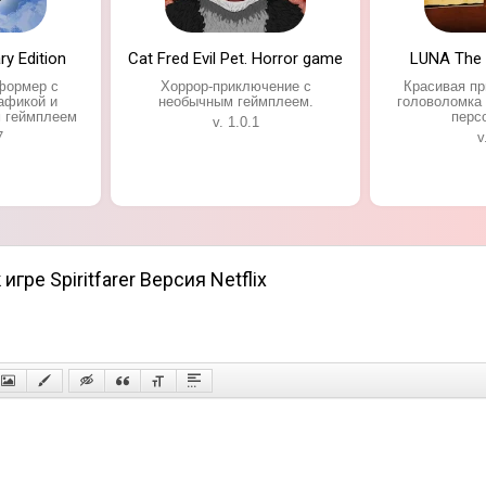
ry Edition
Cat Fred Evil Pet. Horror game
LUNA The
формер с
Хоррор-приключение с
Красивая п
афикой и
необычным геймплеем.
головоломка
 геймплеем
перс
v. 1.0.1
7
v
гре Spiritfarer Версия Netflix