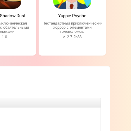
 Shadow Dust
Yuppie Psycho
риключенческая
Нестандартный приключенческий
 с обаятельными
хоррор с элементами
онажами
головоломок.
. 1.0
v. 2.7.2b33