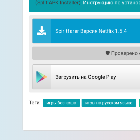
(Split APK Installer)
. Инструкцию по устано
Spiritfarer Версия Netflix 1.5.4
🛡️
Проверено с
Загрузить на Google Play
Теги:
игры без кэша
игры на русском языке