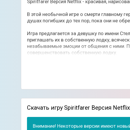
Spiritfarer Версия Netflix - красивая, нарис
В этой необычной игре о смерти главному г
душах погибших до тех пор, пока они не обр
Игра предлагается за девушку по имени Сте
приглашать их в собственную лодку, всяческ
незабываемые эмоции от общения с ними. По
совершенствовать собственную лодку.
Игровой процесс неограничен диалогами и у
готовить вкусную еду, изготавливать недос
классические платформеры, где нужно бегат
мере прохождения игры вы будете собирать п
Особенности игры:
Просторный магический мир;
Скачать игру Spiritfarer Версия Netfl
Поиск и сбор ресурсов;
Большой набор предметов и инструменто
Милый помощник в виде пушистого кота;
Внимание! Некоторые версии имеют новый
Медитативный игровой процесс.