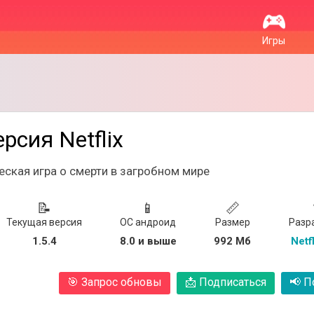
Игры
Версия Netflix
ская игра о смерти в загробном мире
📝
📱
📏
Текущая версия
ОС андроид
Размер
Разр
1.5.4
8.0 и выше
992 Мб
Netfl
🎯
Запрос обновы
📩
Подписаться
📢
По