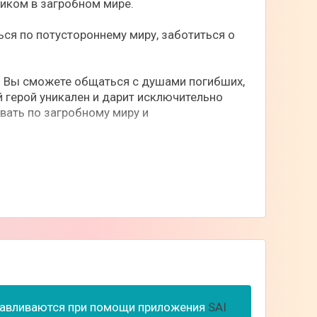
мщиком в загробном мире.
ься по потустороннему миру, заботиться о
х. Вы сможете общаться с душами погибших,
й герой уникален и дарит исключительно
вать по загробному миру и
ься добычей руды, собирать урожай,
едусмотрены уровни, напоминающие
асные локации, наполненные преградами. По
одарков и улучшение лодки.
анавливаются при помощи приложения
SAI