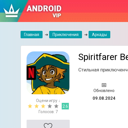
Главная
➔
Приключения
➔
Аркады
Spiritfarer 
Стильная приключенче
📅
Обновлено
09.08.2024
Оцени игру ↓
2.6
Голосов:
7