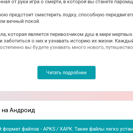
ованная от руки игра о смерти, в которой вы станете паро
ерою предстоит смастерить лодку, способную передвигат
ели вечный покой.
лла, которая является перевозчиком душ в мире мертвы
и заботиться о них и узнавать историю их жизни. Кажды
степенно вы будете узнавать много нового, путешество
правлением лодкой, Стелла будет: ловить рыбу, занимат
Читать подробнее
тающие инструменты и многое другое. В игре также пр
ь, прыгать, скользить под преградами и исследовать оп
олезные ресурсы, а после тратить их на изготовление п
ix на Андроид
в для улучшения лодки;
 формат файлов - APKS / XAPK. Такие файлы легко уст