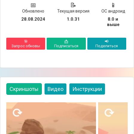
📅
📝
📱
Обновлено
Текущая версия
ОС андроид
28.08.2024
1.0.31
8.0 и 
выше
🎯
📩
📢
Запрос обновы
Подписаться
Поделиться
Скриншоты
Видео
Инструкции