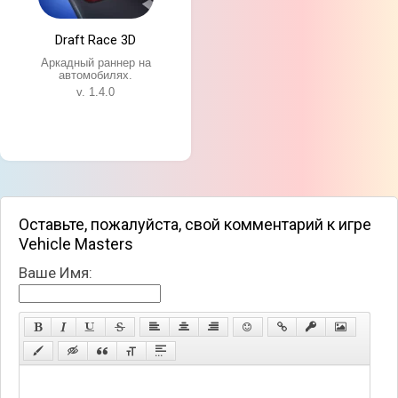
Особенности игры:
7 климатических зон с разными погодными и
Draft Race 3D
дорожными условиями;
Аркадный раннер на
Более 20 уникальных автомобилей;
автомобилях.
Огромный ассортимент украшений и элементов
v. 1.4.0
интерьера;
Реалистичная физика и удобное управление;
Увлекательные миссии.
Оставьте, пожалуйста, свой комментарий к игре
Vehicle Masters
Ваше Имя: