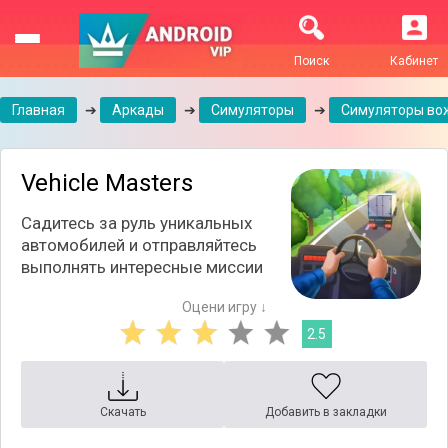
Поиск
Кабинет
Главная
➔
Аркады
➔
Симуляторы
➔
Симуляторы во
Vehicle Masters
Садитесь за руль уникальных
автомобилей и отправляйтесь
выполнять интересные миссии
Оцени игру ↓
2.5
Скачать
Добавить в закладки