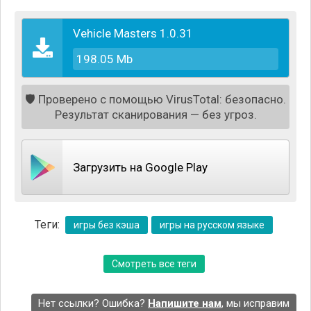
Vehicle Masters 1.0.31
198.05 Mb
🛡️
Проверено с помощью VirusTotal: безопасно.
Результат сканирования — без угроз.
В игре вас ждет максимально реалистичная физика
управления транспортными средствами. Под
Загрузить на Google Play
контролем игрока окажутся как легковые
автомобили, тяжелые грузовики, так и пикапы с
прицепами. Кроме того, можно попробовать себя в
Теги:
роли водителя экскаватора, сесть за руль скорой
игры без кэша
игры на русском языке
помощи, полицейского автомобиля или
пассажирского городского автобуса.
Смотреть все теги
Нет ссылки? Ошибка?
Напишите нам
, мы исправим