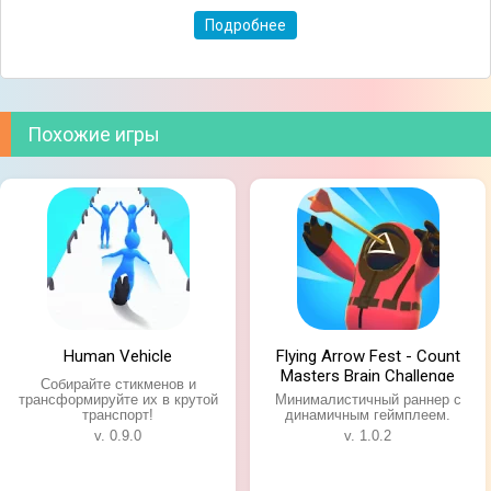
Большое внимание уделено управлению и физике,
Подробнее
оно получилось максимально точным и
реалистичным. От вас потребуются настоящие
навыки для преодоления самых разных преград и
достижения поставленных целей. Каждое
транспортное средство отличается тормозным
Похожие игры
путем, ускорением, максимальной скоростью и
прочими техническими аспектами.
Human Vehicle
Flying Arrow Fest - Count
Masters Brain Challenge
Собирайте стикменов и
трансформируйте их в крутой
Минималистичный раннер с
транспорт!
динамичным геймплеем.
v. 0.9.0
v. 1.0.2