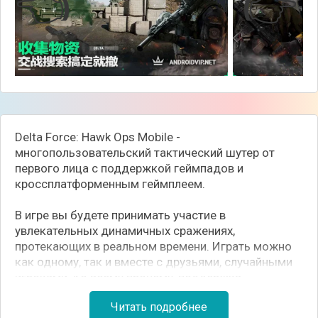
👈
👉
Delta Force: Hawk Ops Mobile -
многопользовательский тактический шутер от
первого лица с поддержкой геймпадов и
кроссплатформенным геймплеем.
В игре вы будете принимать участие в
увлекательных динамичных сражениях,
протекающих в реальном времени. Играть можно
как одному, так и вместе с друзьями, случайными
игроками. Ко всему прочему, поддержка
кроссплатформенности позволяет наслаждаться
Читать подробнее
игрой не только на мобильном устройстве, но и