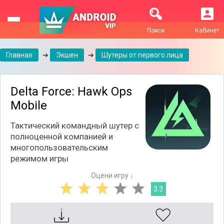
Поиск
Кабинет
Главная
➔
Экшен
➔
Шутеры от первого лица
Delta Force: Hawk Ops
Mobile
Тактический командный шутер с
полноценной компанией и
многопользовательским
режимом игры
Оцени игру ↓
3.3