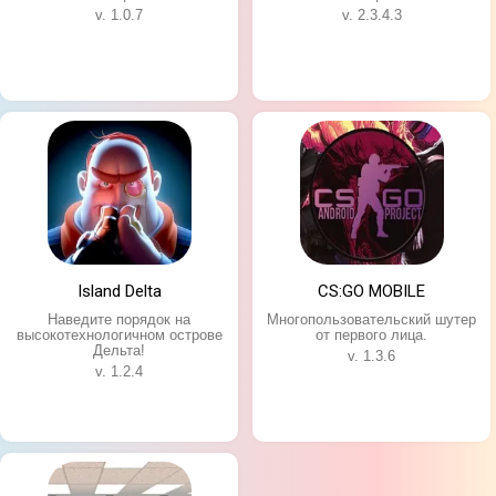
v. 1.0.7
v. 2.3.4.3
Island Delta
CS:GO MOBILE
Наведите порядок на
Многопользовательский шутер
высокотехнологичном острове
от первого лица.
Дельта!
v. 1.3.6
v. 1.2.4