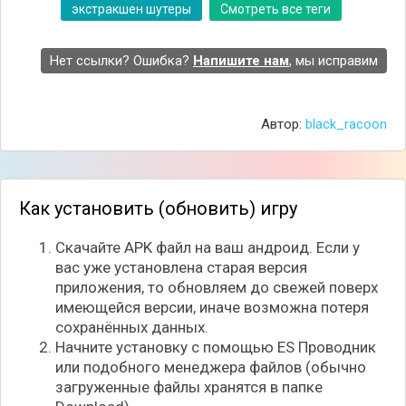
интересные миссии, возможность прокачать героя
экстракшен шутеры
Смотреть все теги
и его навыки, а также тактические элементы.
Особенности игры:
Нет ссылки? Ошибка?
Напишите нам
, мы исправим
Кроссплатформенный геймплей;
Тактические элементы и большой арсенал
вооружения;
Автор:
black_racoon
Просторные карты;
Многопользовательские битвы в реальном
времени;
Несколько режимов игры, включая deathmatch,
Как установить (обновить) игру
захват флага и захват цели.
Скачайте APK файл на ваш андроид. Если у
вас уже установлена старая версия
приложения, то обновляем до свежей поверх
имеющейся версии, иначе возможна потеря
сохранённых данных.
Начните установку с помощью ES Проводник
или подобного менеджера файлов (обычно
загруженные файлы хранятся в папке