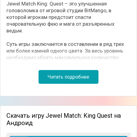
Jewel Match King: Quest – это улучшенная
головоломка от игровой студии BitMango, в
которой игрокам предстоит спасти
очаровательную фею и мага от разъяренных
ведьм.
Суть игры заключается в составлении в ряд трех
или более камней одного цвета. За весь уровень
необходимо убрать максимальное количество
камней, чтобы разработать больше очков и
заполучить в подарок особый драгоценный
Читать подробнее
камень. Во время прохождения не забывайте
пользоваться магическими ускорителями и
прочими бонусами, чтобы выиграть как можно
больше звезд. Если у вас получится заработать
все три звезды, то количество заработанных
будет увеличено в три раза. Попробуйте поставить
Скачать игру Jewel Match: King Quest на
новые рекорды, используя бонусы и ускорители.
Андроид
На данный момент в игре огромное количество