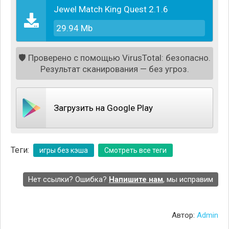
уровней и свыше 600 различных головоломок.
Jewel Match King Quest 2.1.6
Игровой процесс легок в понимании, и увлекателен
в прохождении. Доступный игровой интерфейс не
29.94 Mb
требует долгого обучения, все создано для
интуитивного управления. Красивое графическое
🛡️
Проверено с помощью VirusTotal: безопасно.
оформление с забавными персонажами и
Результат сканирования — без угроз.
комфортной обстановкой. Возможность играть в
любое время, даже без подключения к сети.
Загрузить на Google Play
Теги:
игры без кэша
Смотреть все теги
Нет ссылки? Ошибка?
Напишите нам
, мы исправим
Автор:
Admin