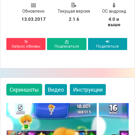
📅
📝
📱
Обновлено
Текущая версия
ОС андроид
13.03.2017
2.1.6
4.0 и 
выше
🎯
📩
📢
Запрос обновы
Подписаться
Поделиться
Скриншоты
Видео
Инструкции