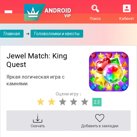
Поиск
Кабинет
Главная
➔
Головоломки и квесты
Jewel Match: King
Quest
Яркая логическая игра с
камнями.
Оцени игру ↓
2.3
Скачать
Добавить в закладки