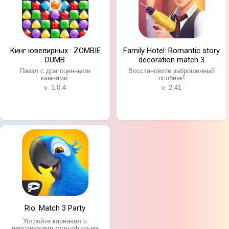
Кинг ювелирных : ZOMBIE
Family Hotel: Romantic story
DUMB
decoration match 3
Паззл с драгоценными
Восстановите заброшенный
камнями.
особняк!
v. 1.0.4
v. 2.41
Rio: Match 3 Party
Устройте карнавал с
персонажами мультфильма