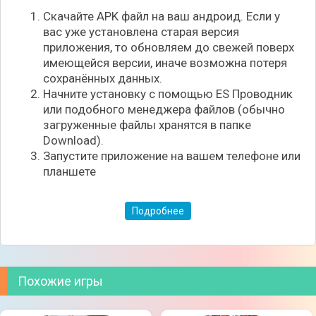
студии. Общая атмосфера — одновременно уютная
Скачайте APK файл на ваш андроид. Если у
и безумная.
вас уже установлена старая версия
приложения, то обновляем до свежей поверх
👍 Почему стоит поиграть:
имеющейся версии, иначе возможна потеря
- Уникальная система генетики и разведения.
сохранённых данных.
- Увлекательные пошаговые бои с акцентом на
Начните установку с помощью ES Проводник
тактику.
или подобного менеджера файлов (обычно
- Абсурдный юмор и неповторимая атмосфера
загруженные файлы хранятся в папке
экспериментов.
Download).
- Милые и харизматичные персонажи с
Запустите приложение на вашем телефоне или
индивидуальностью.
планшете
- Система развития собственного поселения.
Подробнее
Похожие игры