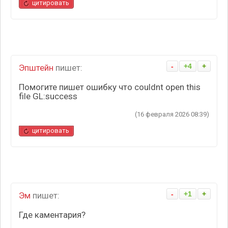
цитировать
-
+4
+
Эпштейн
пишет:
Помогите пишет ошибку что couldnt open this
file GL:success
(16 февраля 2026 08:39)
цитировать
-
+1
+
Эм
пишет:
Где каментария?