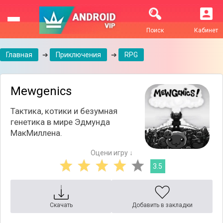
Поиск
Кабинет
Главная
➔
Приключения
➔
RPG
Mewgenics
Тактика, котики и безумная
генетика в мире Эдмунда
МакМиллена.
Оцени игру ↓
3.5
Скачать
Добавить в закладки