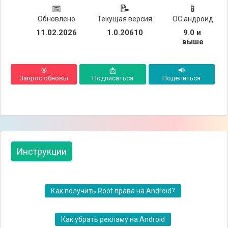
📅
📝
📱
Обновлено
Текущая версия
ОС андроид
11.02.2026
1.0.20610
9.0 и 
выше
🎯
📩
📢
Запрос обновы
Подписаться
Поделиться
Инструкции
Как получить Root права на Android?
Как убрать рекламу на Android