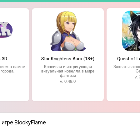
n 3D
Star Knightess Aura (18+)
Quest of 
тием в самом
Красивая и интригующая
Захватывающа
 города.
визуальная новелла в мире
Ge
фэнтези
v. 
v. 0.49.0
 игре BlockyFlame