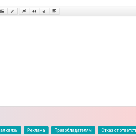
ая связь
Реклама
Правобладателям
Отказ от ответс