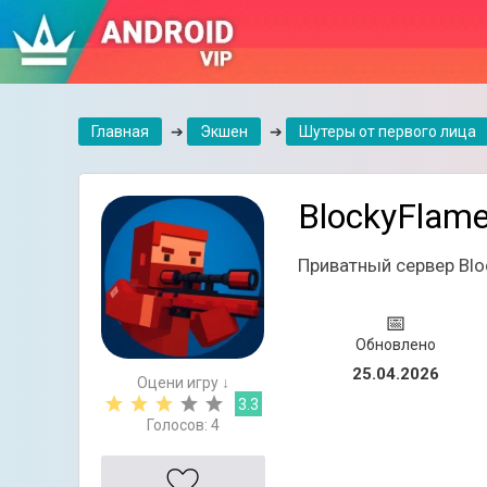
Главная
➔
Экшен
➔
Шутеры от первого лица
BlockyFlam
Приватный сервер Bloc
📅
Обновлено
25.04.2026
Оцени игру ↓
3.3
Голосов:
4