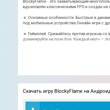
BlockyFlame - это захватывающий многополь
вдохновлён классическими FPS и создан на о
🔹 Основные особенности: Быстрые и динам
под мобильные устройства Онлайн-игра с д
🔹 Геймплей: Сражайтесь против игроков со 
доминируйте на поле боя. Каждый матч — эт
🔹 Для кого эта игра: Любители шутеров от
BlockyFlame постоянно развивается — впере
Скачать игру BlockyFlame на Андрои