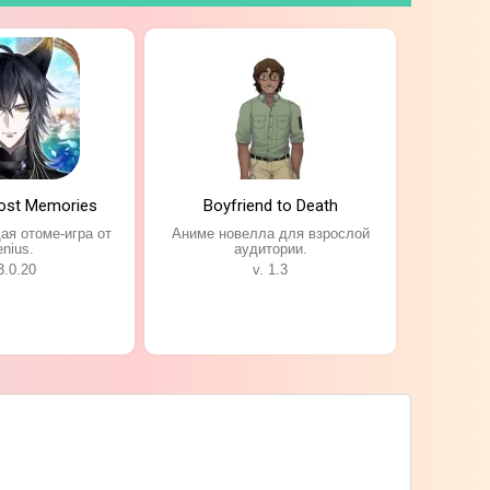
Lost Memories
Boyfriend to Death
я отоме-игра от
Аниме новелла для взрослой
nius.
аудитории.
3.0.20
v. 1.3