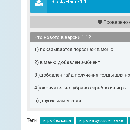
BlockyFlame 1.1
🛡️
Проверено с
Что нового в версии 1.1?
1) показывается персонаж в меню
2) в меню добавлен эмбиент
3 )добавлен гайд получения голды для н
4 )окончательно убрано серебро из игры
5) другие изменения
Теги:
игры без кэша
игры на русском языке