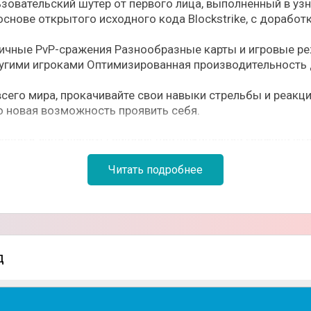
зовательский шутер от первого лица, выполненный в уз
снове открытого исходного кода Blockstrike, с доработ
ичные PvP-сражения Разнообразные карты и игровые р
ругими игроками Оптимизированная производительность 
всего мира, прокачивайте свои навыки стрельбы и реакц
о новая возможность проявить себя.
 первого лица Фанаты пиксельной/кубической графики И
ди новые карты, режимы и улучшения!
Читать подробнее
д