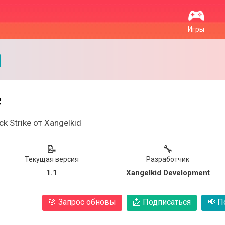
Игры
e
k Strike от Xangelkid
📝
🔧
Текущая версия
Разработчик
1.1
Xangelkid Development
🎯
Запрос обновы
📩
Подписаться
📢
По