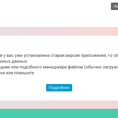
Не
ли у вас уже установлена старая версия приложения, то
ённых данных.
дник или подобного менеджера файлов (обычно загруже
не или планшете
Подробнее