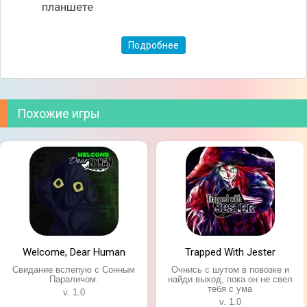
планшете
Подробнее
Похожие игры
Welcome, Dear Human
Trapped With Jester
Свидание вслепую с Сонным
Очнись с шутом в повозке и
Параличом.
найди выход, пока он не свел
тебя с ума
v. 1.0
v. 1.0