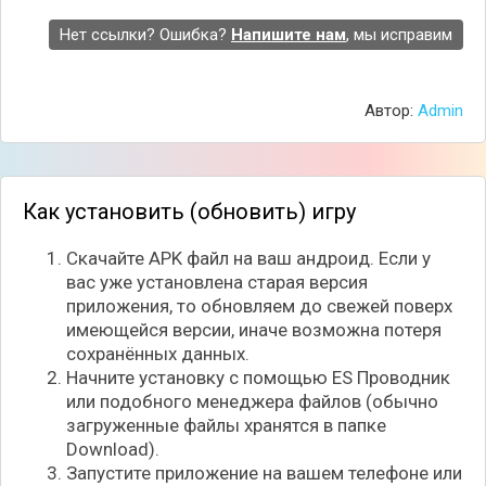
- Можно играть с друзьями в свои правила.
- Авторские пасхалки для любителей исследовать.
Нет ссылки? Ошибка?
Напишите нам
, мы исправим
Минусы:
- Стабильность зависит от рук энтузиастов (могут
Автор:
Admin
быть вылеты).
- Обычно серверу нужен интернет.
Как установить (обновить) игру
Скачайте APK файл на ваш андроид. Если у
вас уже установлена старая версия
приложения, то обновляем до свежей поверх
имеющейся версии, иначе возможна потеря
сохранённых данных.
Начните установку с помощью ES Проводник
или подобного менеджера файлов (обычно
загруженные файлы хранятся в папке
Download).
Запустите приложение на вашем телефоне или