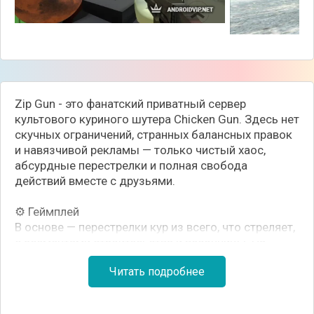
Zip Gun - это фанатский приватный сервер
культового куриного шутера Chicken Gun. Здесь нет
скучных ограничений, странных балансных правок
и навязчивой рекламы — только чистый хаос,
абсурдные перестрелки и полная свобода
действий вместе с друзьями.
⚙️ Геймплей
В основе — перестрелки кур из всего, что стреляет,
с элементами строительства и песочницы. На
сервере разблокировано практически всё: можно
Читать подробнее
летать по карте, менять оружие на лету и
использовать любые доступные предметы.