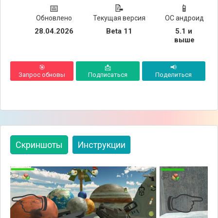
📅
📝
📱
Обновлено
Текущая версия
ОС андроид
28.04.2026
Beta 11
5.1 и 
выше
🎯
📩
📢
Запрос обновы
Подписаться
Поделиться
Скриншоты
Инструкции
👈
👉