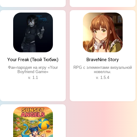
Your Freak (Твой Тюбик)
BraveNine Story
Фан-пародия на игру «Your
RPG с элементами визуальной
Boyfriend Game»
новеллы.
v. 1.1
v. 1.5.4