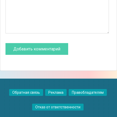
Обратная связь
Реклама
Правобладателям
Отказ от ответственности