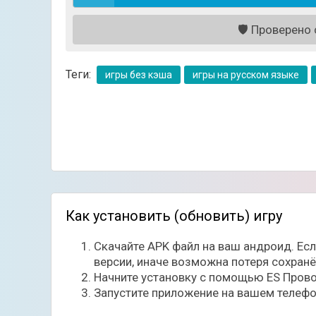
👍 Плюсы и минусы
🛡️
Проверено с
Плюсы:
- Очень быстрый прогресс: награды за ранг
Теги:
игры без кэша
игры на русском языке
- Поддержка контент-мейкеров: можно легал
- Активная администрация: в штате есть люди
- Регулярные розыгрыши Brawl Pass+ и друг
Минусы:
- Неофициальный сервер — риски закрытия и
- Есть донат (гемы, VIP), хотя разработчики
- Желательна активность в соцсетях (чтобы 
Как установить (обновить) игру
Скачайте APK файл на ваш андроид. Ес
версии, иначе возможна потеря сохран
Начните установку с помощью ES Прово
Запустите приложение на вашем телефо