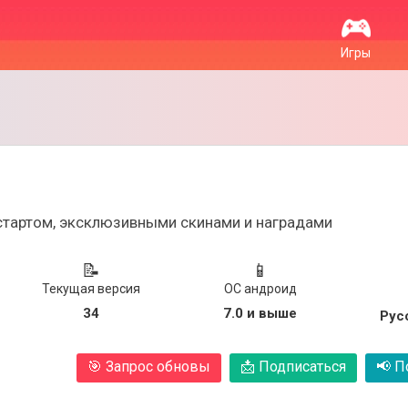
Игры
стартом, эксклюзивными скинами и наградами
📝
📱
Текущая версия
ОС андроид
34
7.0 и выше
Рус
🎯
Запрос обновы
📩
Подписаться
📢
По