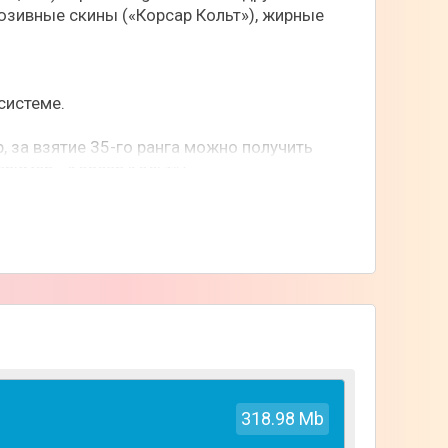
юзивные скины («Корсар Кольт»), жирные
системе.
 за взятие 35-го ранга можно получить
ример, «Корсар Кольт»).
за просмотры видео с хештегом проекта (от
ую поддержку.
рами. В штате есть живые администраторы,
ь гемы или VIP через Telegram Stars или
и.
318.98 Mb