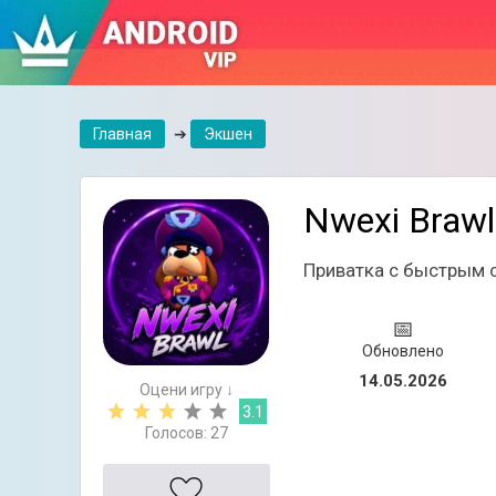
Главная
➔
Экшен
Nwexi Brawl
Приватка с быстрым 
📅
Обновлено
14.05.2026
Оцени игру ↓
3.1
Голосов:
27