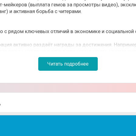
т-мейкеров (выплата гемов за просмотры видео), экскл
нг) и активная борьба с читерами.
но с рядом ключевых отличий в экономике и социальной 
ция активно раздаёт награды за достижения. Например,
ие скины, которые в оригинале нужно ждать годами (нап
Читать подробнее
е TikTok или YouTube, разработчики выплачивают гемы 
в). Топовые креаторы получают VIP-статус и официальн
е античит-решения, активно борется с «софтами» и чите
ируют на жалобы.
д
тема навигации по меню. Донат прозрачный: можно купит
оводятся розыгрыши Brawl Pass+ и челленджи с призам
Brawl Stars. Звуковое сопровождение стандартное.