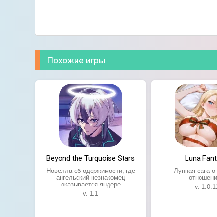
Похожие игры
Beyond the Turquoise Stars
Luna Fant
Новелла об одержимости, где
Лунная сага о
ангельский незнакомец
отношени
оказывается яндере
v. 1.0.1
v. 1.1