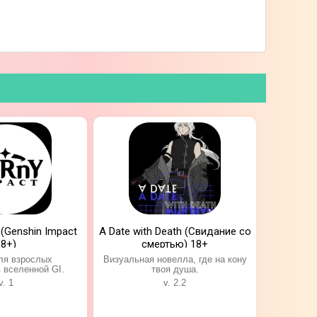
 (Genshin Impact
A Date with Death (Свидание со
18+)
смертью) 18+
ля взрослых
Визуальная новелла, где на кону
 вселенной GI.
твоя душа.
v. 1
v. 2.2