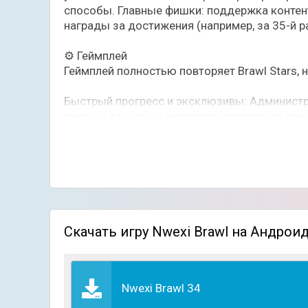
способы. Главные фишки: поддержка контен
награды за достижения (например, за 35-й ра
⚙️ Геймплей
Геймплей полностью повторяет Brawl Stars, 
Быстрый прогресс и эксклюзивы: Администра
жирные бонусы. В магазине появляются редк
Поддержка контент-мейкеров: Если вы ведёт
250 до 5000 гемов в зависимости от охвато
Честная игра: Команда внедрила собственны
которые следят за балансом и быстро реаг
Скачать игру Nwexi Brawl на Андрои
Навигация и донат: Реализована удобная сис
привычные платёжные методы. Регулярно пр
🎨 Графика и звук
Nwexi Brawl 34
Визуально игра повторяет последние версии 