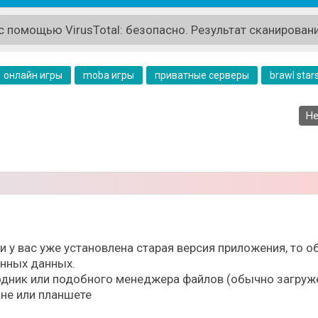
 помощью VirusTotal: безопасно. Результат сканировани
и, эксклюзивные скины, щедрые акции.
онлайн игры
moba игры
приватные серверы
brawl star
ьно зарабатывать гемы на видео, раскачивая свой канал
, а не боты, они следят за читерами и реагируют на фид
их топовых призов.
Не
 потери прогресса.
 поощряют и бесплатный прогресс.
получать гемы за видео).
ли у вас уже установлена старая версия приложения, то
ённых данных.
дник или подобного менеджера файлов (обычно загруже
не или планшете