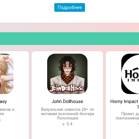
Подробнее
asy
John Dollhouse
Horny Impact
 магии и
Визуальная новелла 18+ по
ях
мотивам вселенной блогера
Проект д
Лололошки
поклонников
1
v. 0.4