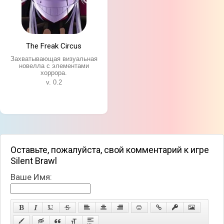
The Freak Circus
Захватывающая визуальная
новелла с элементами
хоррора.
v. 0.2
Оставьте, пожалуйста, свой комментарий к игре
Silent Brawl
Ваше Имя: