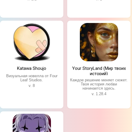
Katawa Shoujo
Your StoryLand (Мир твоих
историй)
Визуальная новелла от Four
Leaf Studios.
Каждое решение меняет сюжет.
Твоя история любви
v. 8
начинается здесь.
v. 1.28.4