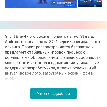
Silent Brawl - это свежая приватка Brawl Stars для
Android, основанная на 32-й версии оригинального
клиента. Проект распространяется бесплатно и
предлагает стабильный игровой процесс с
регулярными обновлениями. Главные особенности:
множество ивентов, выгодные акции, уникальные
подарки от разработчиков, а также освежённый
визуал (новое лого, загрузочный экран и фон в
лобби).
⚙️ Геймплей
Читать подробнее
Игровой процесс полностью повторяет Brawl Stars
32-й версии, но с улучшенной экономикой и
визуальными плюшками.