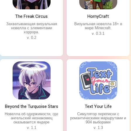
The Freak Circus
HornyCraft
Захватывающая визуальная
Визуальная новелла 18+ в
новелла с элементами
мире Minecraft.
хоррора.
v. 0.3.1
v. 0.2
Beyond the Turquoise Stars
Text Your Life
Новелла об одержимости, где
Симулятор переписки с
ангельский незнакомец
романтическими маршрутами и
оказывается яндере
904 выборами
v. 1.1
v. 1.3