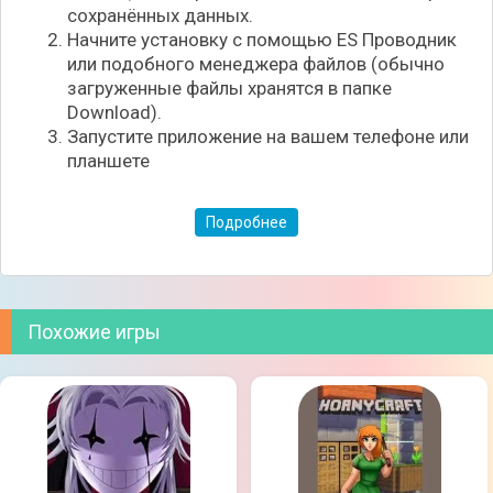
сохранённых данных.
- Румы для игры с друзьями работают.
Начните установку с помощью ES Проводник
или подобного менеджера файлов (обычно
Минусы:
загруженные файлы хранятся в папке
- Полноценный онлайн-режим (матчмейкинг) пока
Download).
в разработке — играть можно только в румах.
Запустите приложение на вашем телефоне или
- Не реализована система друзей и часть
планшете
официальных событий.
Подробнее
Похожие игры