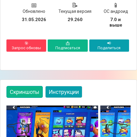
📅
📝
📱
Обновлено
Текущая версия
ОС андроид
31.05.2026
29.260
7.0 и 
выше
🎯
📩
📢
Запрос обновы
Подписаться
Поделиться
Скриншоты
Инструкции
👈
👉