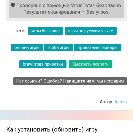
Приватный сервер Brawl Stars с подарками,
🛡️
Проверено с помощью VirusTotal: безопасно.
акциями и ускоренной прокачкой, работающий
Результат сканирования — без угроз.
параллельно с оригиналом.
Теги:
игры без кэша
игры на русском языке
онлайн игры
moba игры
приватные серверы
brawl stars приватки
Смотреть все теги
Нет ссылки? Ошибка?
Напишите нам
, мы исправим
Автор:
Admin
Как установить (обновить) игру