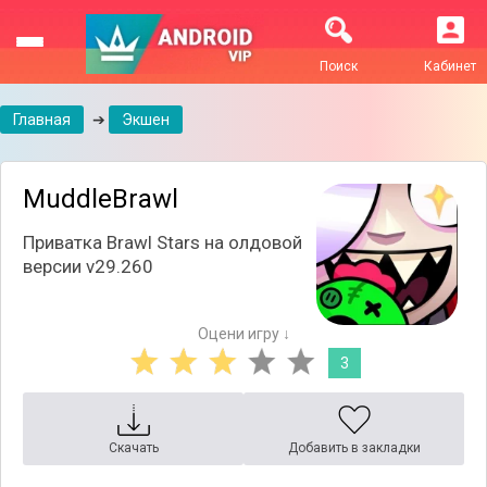
Поиск
Кабинет
Главная
➔
Экшен
MuddleBrawl
Приватка Brawl Stars на олдовой
версии v29.260
Оцени игру ↓
3
Скачать
Добавить в закладки