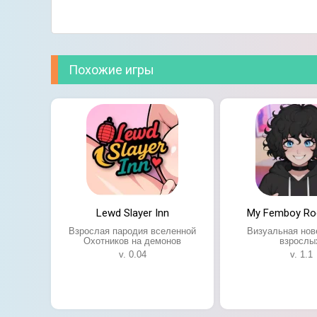
Похожие игры
Lewd Slayer Inn
My Femboy R
Взрослая пародия вселенной
Визуальная нов
Охотников на демонов
взрослы
v. 0.04
v. 1.1