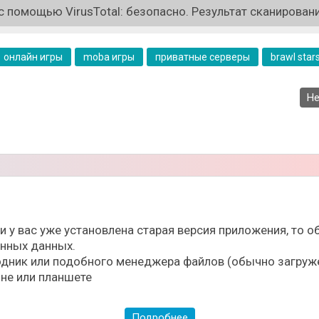
 помощью VirusTotal: безопасно. Результат сканировани
ономическая система (кейсы, рулетка, боевой пропуск).
.
онлайн игры
moba игры
приватные серверы
brawl star
ook.
гиналом.
Не
ерверной инфраструктуры.
ли у вас уже установлена старая версия приложения, то
ённых данных.
дник или подобного менеджера файлов (обычно загруже
не или планшете
Подробнее