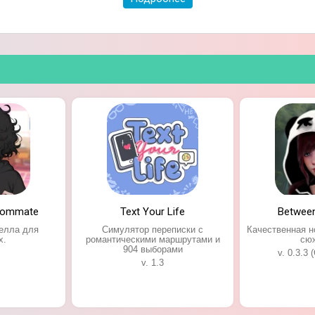
oommate
Text Your Life
Betwee
елла для
Симулятор переписки с
Качественная н
х.
романтическими маршрутами и
сю
904 выборами
v. 0.3.3 
v. 1.3