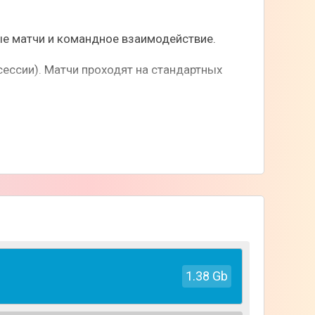
ые матчи и командное взаимодействие.
ессии). Матчи проходят на стандартных
сы, боксы, рулетку и боевой пропуск.
заявлена античит-защита.
ы и интерфейс. Оптимизация рассчитана на
1.38 Gb