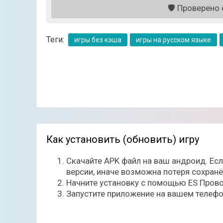
🛡️
Проверено с
Плюсы:
- Большое количество режимов и развитая эк
- Социальные функции: кланы, друзья, лобби
Теги:
игры без кэша
игры на русском языке
- Защита от читов и вход через Google/Faceb
- Возможность установки параллельно с ори
Минусы:
- Зависимость стабильности от состояния с
Как установить (обновить) игру
Скачайте APK файл на ваш андроид. Ес
версии, иначе возможна потеря сохран
Начните установку с помощью ES Прово
Запустите приложение на вашем телефо