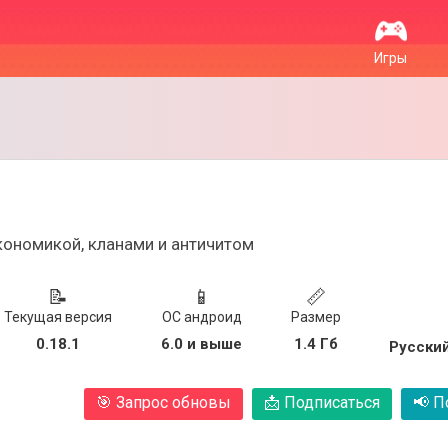
Игры
экономикой, кланами и античитом
📝
📱
📏
Текущая версия
ОС андроид
Размер
0.18.1
6.0 и выше
1.4 Гб
Русский
🎯
Запрос обновы
📩
Подписаться
📢
По