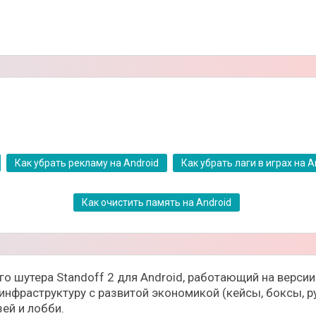
Как убрать рекламу на Android
Как убрать лаги в играх на A
Как очистить память на Android
ого шутера Standoff 2 для Android, работающий на верси
нфраструктуру с развитой экономикой (кейсы, боксы, ру
ей и лобби.