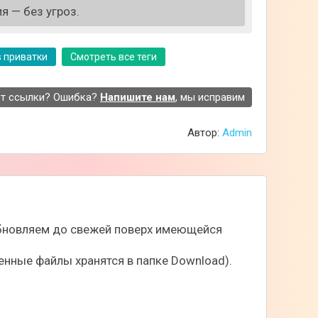
я — без угроз.
s приватки
Смотреть все теги
т ссылки? Ошибка?
Напишите нам
, мы исправим
Автор:
Admin
 обновляем до свежей поверх имеющейся
нные файлы хранятся в папке Download).