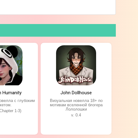
n Humanity
John Dollhouse
овелла с глубоким
Визуальная новелла 18+ по
жетом.
мотивам вселенной блогера
Лололошки
(Chapter 1-3)
v. 0.4