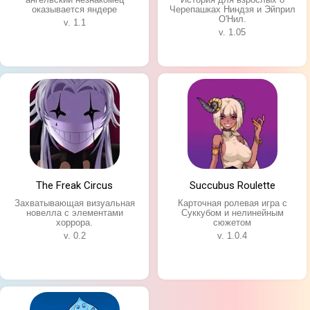
оказывается яндере
Черепашках Ниндзя и Эйприл
О'Нил.
v. 1.1
v. 1.05
The Freak Circus
Succubus Roulette
Захватывающая визуальная
Карточная ролевая игра с
новелла с элементами
Суккубом и нелинейным
хоррора.
сюжетом
v. 0.2
v. 1.0.4