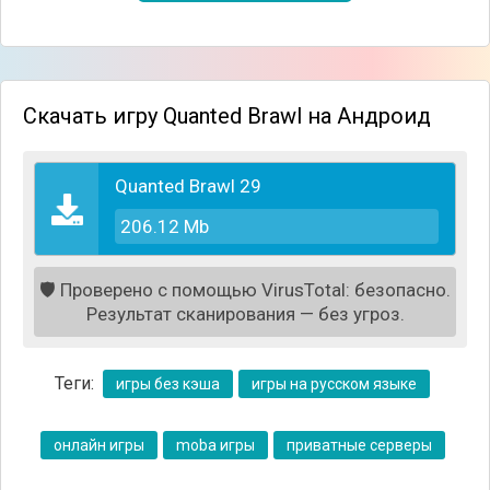
VIP-статус и кубки: Полноценный VIP бесплатно
удваивает получаемые кубки. За победу
начисляется от 8 до 25 трофеев .
Боевой пропуск: В приватку завезли легендарный
Скачать игру Quanted Brawl на Андроид
третий сезон Brawl Pass с Колетт, дающий доступ к
эксклюзивному луту .
Quanted Brawl 29
Награды и промокоды: В магазине регулярно
раздают бесплатные ежедневные награды.
206.12 Mb
Разработчики готовят систему промокодов на
годные бонусы .
🛡️
Проверено с помощью VirusTotal: безопасно.
Результат сканирования — без угроз.
Стабильность: Проект активно развивается, радует
стабильным пингом и регулярными фиксами .
Теги:
игры без кэша
игры на русском языке
🎨 Графика и звук
Визуально и аудиально Quanted Brawl повторяет
29-ю версию Brawl Stars — со старыми моделями,
онлайн игры
moba игры
приватные серверы
картами и интерфейсом без «нововведений»
последних лет.