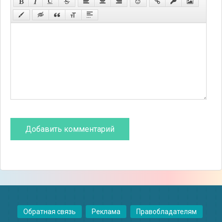
Обратная связь
Реклама
Правобладателям