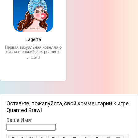
Lagerta
Первая визуальная новелла о
жизни в российских реалиях!
v. 1.2.3
Оставьте, пожалуйста, свой комментарий к игре
Quanted Brawl
Ваше Имя: