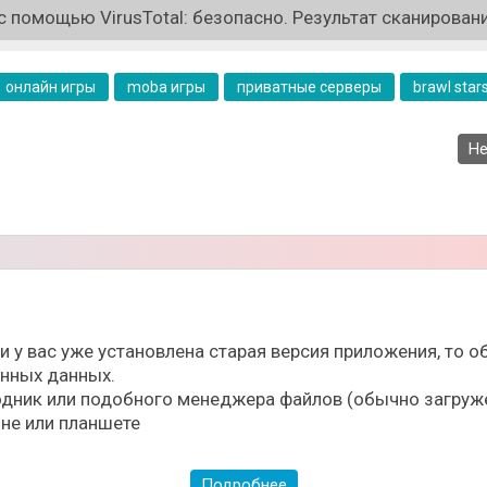
 помощью VirusTotal: безопасно. Результат сканировани
ти набора кубков, потеря при поражении, вероятно, тоже
онлайн игры
moba игры
приватные серверы
brawl star
Не
ли у вас уже установлена старая версия приложения, то
ённых данных.
дник или подобного менеджера файлов (обычно загруже
не или планшете
Подробнее