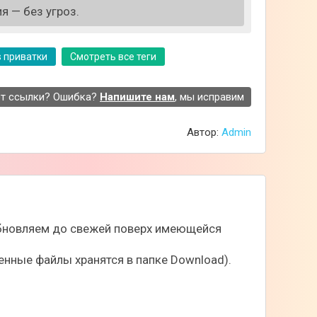
я — без угроз.
 велика).
s приватки
Смотреть все теги
т ссылки? Ошибка?
Напишите нам
, мы исправим
Автор:
Admin
 обновляем до свежей поверх имеющейся
нные файлы хранятся в папке Download).