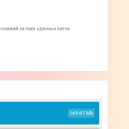
онажей за пару удачных каток .
правила матчей. Это дает возможность
любителей жесткого пуша с высокой ценой за
 звуке не заявлено.
169.61 Mb