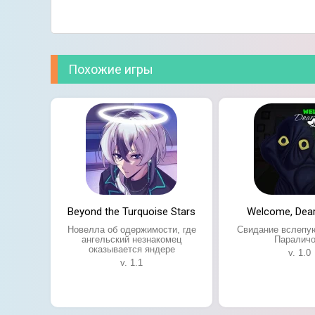
Похожие игры
Beyond the Turquoise Stars
Welcome, Dea
Новелла об одержимости, где
Свидание вслепу
ангельский незнакомец
Параличо
оказывается яндере
v. 1.0
v. 1.1