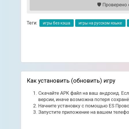
🛡️
Проверено с
Минусы:
- Высокая цена проигрыша (при такой скорос
Теги:
игры без кэша
игры на русском языке
Как установить (обновить) игру
Скачайте APK файл на ваш андроид. Ес
версии, иначе возможна потеря сохран
Начните установку с помощью ES Прово
Запустите приложение на вашем телефо