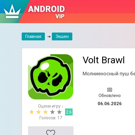
Главная
➔
Экшен
Volt Brawl
Молниеносный пуш без
📅
Обновлено
06.06.2026
Оцени игру ↓
2.6
Голосов:
17