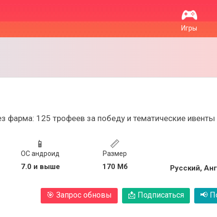
Игры
 фарма: 125 трофеев за победу и тематические ивенты
📱
📏
ОС андроид
Размер
7.0 и выше
170 Мб
Русский, Ан
🎯
Запрос обновы
📩
Подписаться
📢
По