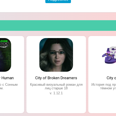
r Human
City of Broken Dreamers
City 
ю с Сонным
Красивый визуальный роман для
История под п
м.
лиц старше 18
тёмном уг
v. 1.12.1