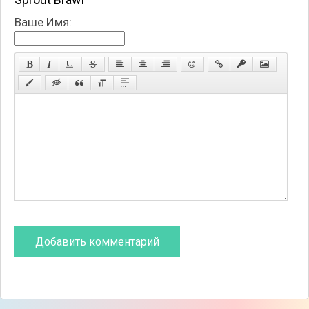
Ваше Имя: