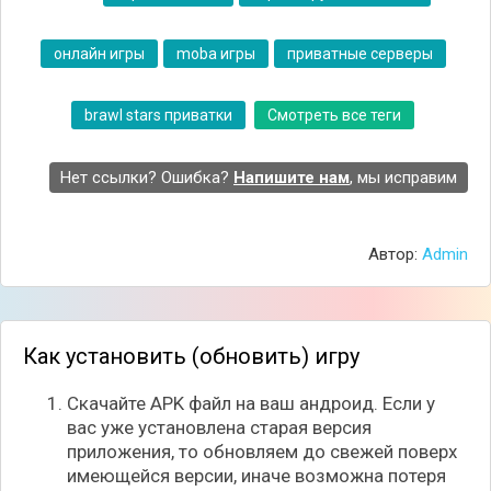
Креатора». За активность дают эксклюзивные
иконки, переливающиеся ники и особую валюту
онлайн игры
moba игры
приватные серверы
«эликсир», которую можно конвертировать в
игровые ценности.
brawl stars приватки
Смотреть все теги
🎨 Графика и звук
Визуально и аудиально сервер повторяет
Нет ссылки? Ошибка?
Напишите нам
, мы исправим
оригинальный Brawl Stars. Никаких изменений в
картинке или звуке не заявлено.
Автор:
Admin
👍 Плюсы и минусы
Плюсы:
- Открытое бета-тестирование с возможностью
Как установить (обновить) игру
влиять на развитие проекта.
- Автоматизированный магазин за гемы и система
Скачайте APK файл на ваш андроид. Если у
промокодов.
вас уже установлена старая версия
- Привязка аккаунтов для сохранения прогресса.
приложения, то обновляем до свежей поверх
- Программа поддержки контент-мейкеров с
имеющейся версии, иначе возможна потеря
реальными наградами (эликсир, эксклюзивные