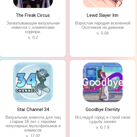
The Freak Circus
Lewd Slayer Inn
Захватывающая визуальная
Взрослая пародия вселенной
новелла с элементами
Охотников на демонов
хоррора.
v. 0.04
v. 0.2
Star Channel 34
Goodbye Eternity
Визуальная новелла для лиц
Исследуй город и строй свою
старше 18 лет с героями
судьбу заново
популярных мультфильмов и
v. 0.7.9
комиксов
v. 12.02