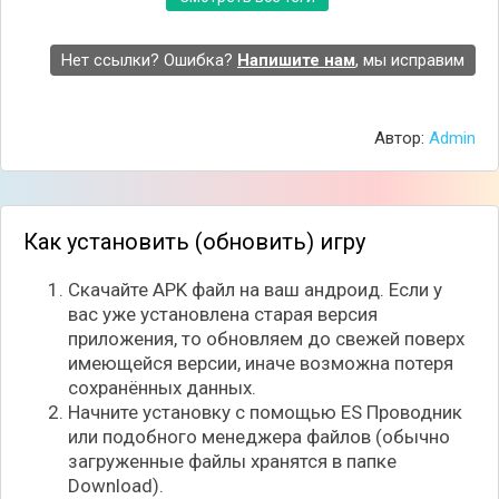
Нет ссылки? Ошибка?
Напишите нам
, мы исправим
Автор:
Admin
Как установить (обновить) игру
Скачайте APK файл на ваш андроид. Если у
вас уже установлена старая версия
приложения, то обновляем до свежей поверх
имеющейся версии, иначе возможна потеря
сохранённых данных.
Начните установку с помощью ES Проводник
или подобного менеджера файлов (обычно
загруженные файлы хранятся в папке
Download).