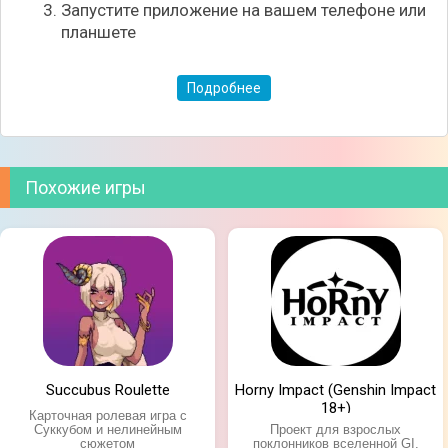
Запустите приложение на вашем телефоне или
планшете
Подробнее
Похожие игры
Succubus Roulette
Horny Impact (Genshin Impact
18+)
Карточная ролевая игра с
Суккубом и нелинейным
Проект для взрослых
сюжетом
поклонников вселенной GI.