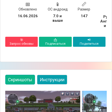
📅
📱
📏
Обновлено
ОС андроид
Размер
Яз
16.06.2026
7.0 и 
147
Русс
выше
Англи
и др
🎯
📩
📢
Запрос обновы
Подписаться
Поделиться
Скриншоты
Инструкции
👈
👉