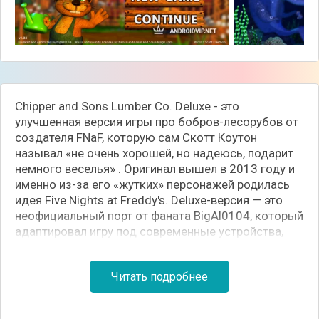
Chipper and Sons Lumber Co. Deluxe - это
улучшенная версия игры про бобров-лесорубов от
создателя FNaF, которую сам Скотт Коутон
называл «не очень хорошей, но надеюсь, подарит
немного веселья» . Оригинал вышел в 2013 году и
именно из-за его «жутких» персонажей родилась
идея Five Nights at Freddy's. Deluxe-версия — это
неофициальный порт от фаната BigAl0104, который
адаптировал игру под современные устройства,
добавил удобное управление и кучу настроек .
Читать подробнее
📖 Сюжет
Вы играете за Тайка — молодого бобра, который
осваивает семейный бизнес по заказу отца . Вам