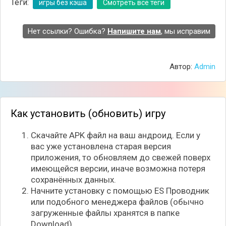
Теги:
игры без кэша
Смотреть все теги
Разнообразие вносят 5 мини-игр от лесных
жителей, которые дают полезные предметы,
Нет ссылки? Ошибка?
Напишите нам
, мы исправим
например, удобрения для быстрого роста деревьев
. За бобровые монеты можно покупать питомцев и
прокачку. Всего в игре 30 чертежей и более 50
предметов для крафта .
Автор:
Admin
🎨 Графика и звук
Оригинальная графика была яркой и мультяшной,
но именно её стиль многие сочли «жутким» и
Как установить (обновить) игру
«похожим на аниматроников», что в итоге привело
к созданию FNaF . В Deluxe-версии графика
Скачайте APK файл на ваш андроид. Если у
осталась прежней, но авторы добавили волновой
вас уже установлена старая версия
эффект на подводной сцене с китами — его можно
приложения, то обновляем до свежей поверх
включить или выключить в настройках.
имеющейся версии, иначе возможна потеря
сохранённых данных.
👍 Плюсы и минусы
Начните установку с помощью ES Проводник
или подобного менеджера файлов (обычно
Плюсы:
загруженные файлы хранятся в папке
- 30 чертежей и 50+ предметов — есть, к чему
Download).