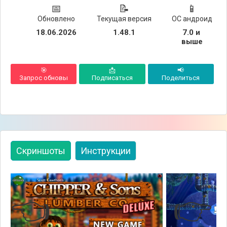
📅
📝
📱
Обновлено
Текущая версия
ОС андроид
18.06.2026
1.48.1
7.0 и 
выше
🎯
📩
📢
Запрос обновы
Подписаться
Поделиться
Скриншоты
Инструкции
👈
👉