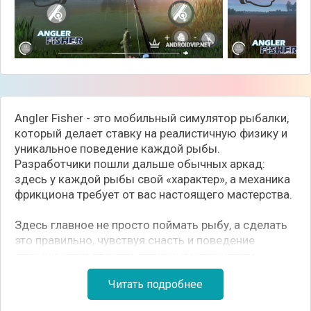
Angler Fisher - это мобильный симулятор рыбалки,
который делает ставку на реалистичную физику и
уникальное поведение каждой рыбы.
Разработчики пошли дальше обычных аркад:
здесь у каждой рыбы свой «характер», а механика
фрикциона требует от вас настоящего мастерства.
Здесь главное не просто поймать рыбу, а сделать
это правильно, чувствуя снасть и поведение
добычи. Игра обучает реальным принципам
рыбной ловли: от выбора наживки до тонкой
Читать подробнее
настройки катушки. Это баланс между
расслабляющим ожиданием и азартом борьбы с