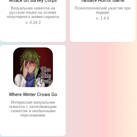
Attack on Survey Corps
Yandere Horror Game
Визуальная новелла на
Психологический ужастик про
русском языке на основе
яндере
популярного аниме-сериала
v. 1.4.6
v. 0.24.2
Where Winter Crows Go
Интересная визуальная
новелла с затягивающим
сюжетом и необычными
персонажами