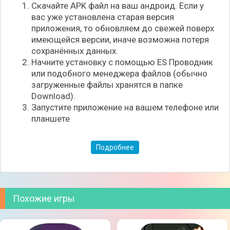
Скачайте APK файл на ваш андроид. Если у
суток и погодными условиями. Живая экосистема
вас уже установлена старая версия
заставляет рыбу мигрировать в зависимости от
приложения, то обновляем до свежей поверх
температуры воды, времени суток и атмосферного
имеющейся версии, иначе возможна потеря
давления.
сохранённых данных.
Начните установку с помощью ES Проводник
👍 Почему стоит поиграть:
или подобного менеджера файлов (обычно
- Реалистичная физика и уникальное поведение
загруженные файлы хранятся в папке
каждой рыбы.
Download).
- Глубокая система фрикциона, не имеющая
Запустите приложение на вашем телефоне или
аналогов в других играх.
планшете
- Динамическая водная система и живые локации.
- Рыночная экономика и возможность
использовать рыбу как наживку.
Подробнее
- Игра обучает реальным принципам и тактикам
рыбной ловли.
Похожие игры