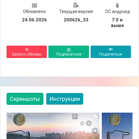
📅
📝
📱
Обновлено
Текущая версия
ОС андроид
24.06.2026
200626_33
7.0 и 
выше
🎯
📩
📢
Запрос обновы
Подписаться
Поделиться
Скриншоты
Инструкции
👈
👉