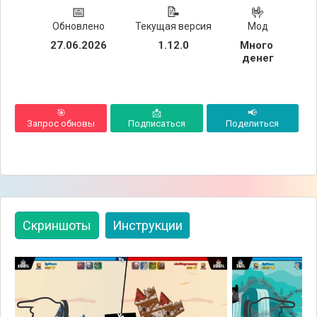
📅
📝
🤟
Обновлено
Текущая версия
Мод
ОС
27.06.2026
1.12.0
Много 
денег
🎯
📩
📢
Запрос обновы
Подписаться
Поделиться
Скриншоты
Инструкции
👈
👉