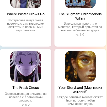
за пару матчей .
Минусы:
Where Winter Crows Go
The Slugman: Chromodoris
- Серьёзные проблемы с балансом после
Willani
Интересная визуальная
обновлений: бесплатных героев ослабляют, а
новелла с затягивающим
Визуальная новелла о
сюжетом и необычными
монстре, который прячется за
платных делают имбовыми.
персонажами
маской заботливого друга
- Игра сильно греет телефон, а нестабильное
v. 1.0
соединение может привести к поражению по тайм-
ауту.
The Freak Circus
Your StoryLand (Мир твоих
историй)
Захватывающая визуальная
новелла с элементами
Каждое решение меняет сюжет.
хоррора.
Твоя история любви
начинается здесь.
v. 0.2