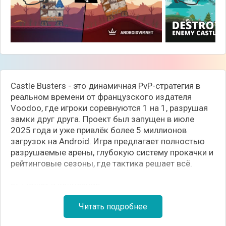
Castle Busters - это динамичная PvP-стратегия в
реальном времени от французского издателя
Voodoo, где игроки соревнуются 1 на 1, разрушая
замки друг друга. Проект был запущен в июле
2025 года и уже привлёк более 5 миллионов
загрузок на Android. Игра предлагает полностью
разрушаемые арены, глубокую систему прокачки и
рейтинговые сезоны, где тактика решает всё.
📖 Сюжет и концепция
Чистая PvP-стратегия, где вы и соперник
Читать подробнее
одновременно пытаетесь превратить замок друг
друга в руины. Здесь нет ботов и затяжных матчей