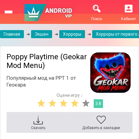
Поиск
Кабинет
Главная
➔
Экшен
➔
Хорроры
➔
Хорроры от первого
Poppy Playtime (Geokar
Mod Menu)
Популярный мод на PPT 1 от
Геокара
Оцени игру ↓
3.8
Скачать
Добавить в закладки