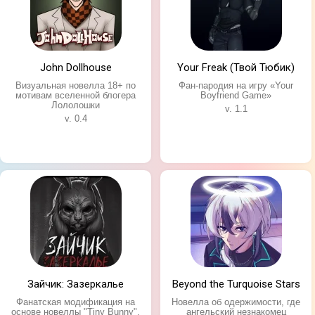
John Dollhouse
Your Freak (Твой Тюбик)
Визуальная новелла 18+ по
Фан-пародия на игру «Your
мотивам вселенной блогера
Boyfriend Game»
Лололошки
v. 1.1
v. 0.4
Зайчик: Зазеркалье
Beyond the Turquoise Stars
Фанатская модификация на
Новелла об одержимости, где
основе новеллы "Tiny Bunny".
ангельский незнакомец