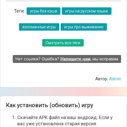
👍 Почему стоит поиграть:
Теги:
игры без кэша
игры на русском языке
- Возможность проходить игру без страха умереть.
- Можно исследовать уровни, летая сквозь стены.
- Эксперименты с размерами объектов добавляют
взломанные игры
игры про выживание
веселья.
Смотреть все теги
Нет ссылки? Ошибка?
Напишите нам
, мы исправим
Автор:
Admin
Как установить (обновить) игру
Скачайте APK файл на ваш андроид. Если у
вас уже установлена старая версия