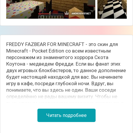
FREDDY FAZBEAR FOR MINECRAFT - это скин для
Minecraft - Pocket Edition со всем известным
персонажем из знаменитого хоррора Скота
Коутона - медведем Фредди. Если вы фанат этих
двух игровых блокбастеров, то данное дополнение
будет настоящей находкой для вас. Вы начинаете
игру в кафе, посреди глубокой ночи. Вдруг, вы
понимаете, что вы здесь не один. Ваши соседи
определённо не рады вашему визиту. Чтобы не
быть убитым, необходимо постоянно двигаться, и,
конечно же, использовать оружие, чтобы нападать
Читать подробнее
и защищаться.