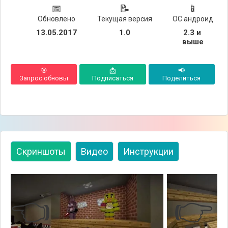
📅
📝
📱
Обновлено
Текущая версия
ОС андроид
13.05.2017
1.0
2.3 и 
выше
🎯
📩
📢
Запрос обновы
Подписаться
Поделиться
Скриншоты
Видео
Инструкции
👈
👉