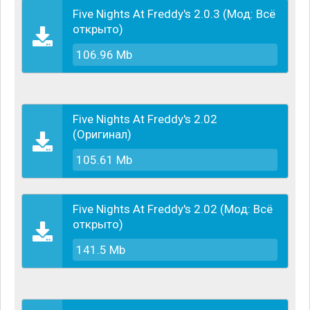
полный мрак, эти безобидные игрушки становятся
Five Nights At Freddy's 2.0.3 (Мод: Всё
одержимыми темной силой, и их внешний вид
открыто)
становится чрезвычайно жутким. Ваша комната
охранника - единственное убежище от этих тварей,
106.96 Mb
однако, они могут проникнуть и туда! Если, конечно,
не предпринять решительных действий.
Five Nights At Freddy's 2.02
(Оригинал)
105.61 Mb
Five Nights At Freddy's 2.02 (Мод: Всё
открыто)
141.5 Mb