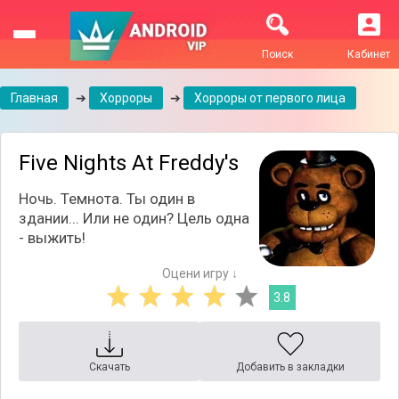
Поиск
Кабинет
Главная
➔
Хорроры
➔
Хорроры от первого лица
Five Nights At Freddy's
Ночь. Темнота. Ты один в
здании... Или не один? Цель одна
- выжить!
Оцени игру ↓
3.8
Скачать
Добавить в закладки