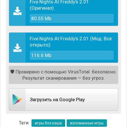
Five Nights At Freddy's 2.01
Основная задача игрока – внимательно следить за
(Оригинал)
событиями на мониторе, и приложить все усилия,
80.55 Mb
чтобы аниматоры не смогли проникнуть в
служебное помещение охраны. Некоторое время,
до момента отключения аккумуляторов, защиту
будут обеспечивать стальные двери, закрытые на
Five Nights At Freddy's 2.01 (Мод: Всё
засов. Энергия в игре ограничена временем, ведь
открыто)
скупой Босс заведения экономит на всем, в том
116.6 Mb
числе и на освещении. Поэтому расходовать
энергию нужно аккуратно, закрывая нужные двери
только в случае приближения зловещих существ.
🛡️
Проверено с помощью VirusTotal: безопасно.
Результат сканирования — без угроз.
Загрузить на Google Play
Теги:
игры без кэша
взломанные игры