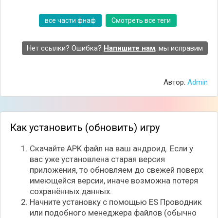
все части фнаф
Смотреть все теги
Нет ссылки? Ошибка?
Напишите нам
, мы исправим
В Five Nights At Freddy's игрокам предстоит
ощутить на себе реальную атмосферу страха и
ужасов. Разработчикам проекта удалось создать
Автор:
Admin
действительно качественную игру в стиле хоррора,
с мастерской подачей материала, выстроенной
сюжетной линией. И без того жуткая атмосфера
наполнена пугающими звуками и эффектами,
будоражащими воображение игрока. Вам еще не
Как установить (обновить) игру
страшно и игровой процесс показался простым и
неинтересным? Установите Five Nights At Freddy's
Скачайте APK файл на ваш андроид. Если у
на свое устройство и проверьте свои нервы на
вас уже установлена старая версия
крепость.
приложения, то обновляем до свежей поверх
имеющейся версии, иначе возможна потеря
сохранённых данных.
Начните установку с помощью ES Проводник
или подобного менеджера файлов (обычно