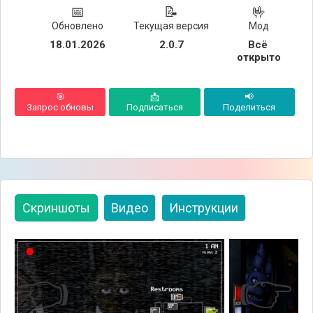
📅
📝
🤟
Обновлено
Текущая версия
Мод
18.01.2026
2.0.7
Всё 
открыто
🎯
📩
📢
Запрос обновы
Подписаться
Поделиться
Скриншоты
Видео
Инструкции
👈
👉