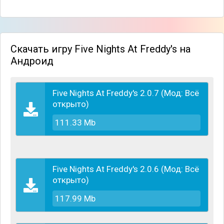
Скачать игру Five Nights At Freddy's на
Андроид
Five Nights At Freddy's 2.0.7 (Мод: Всё
открыто)
Вам предстоит побывать в шкуре ночного
охранника кафе-пиццерии. Днем заведение
111.33 Mb
наполнено посетителями, играет веселая музыка,
царит атмосфера праздника. Все бы ничего, и
работенка, вроде как, непыльная. Сиди и смотри на
мониторы, наблюдая за посетителями. Мишка
Five Nights At Freddy's 2.0.6 (Мод: Всё
Фредди, курица Чика, кролик Бонни - весёлые
открыто)
аниматоры, которые днем развлекают и веселят
маленьких посетителей заведения. Однако с
117.99 Mb
приходом сумерек, когда последний посетитель
покидает заведение, когда кафе погружается в