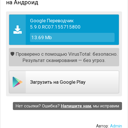
на Андроид
Google Переводчик
5.9.0.RC07.155715800
13.69 Mb
🛡️
Проверено с помощью VirusTotal: безопасно.
Результат сканирования — без угроз.
Загрузить на Google Play
Нет ссылки? Ошибка?
Напишите нам
, мы исправим
Автор:
Admin