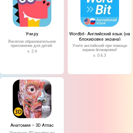
Учи.ру
Wordbit- Английский язык (на
блокировке экрана)
Весёлое образовательное
приложение для детей.
Учите английский при помощи
экрана блокировки!
v. 2.4
v. 0.6.3
Анатомия – 3D Атлас
Шикарное 3D-пособие по