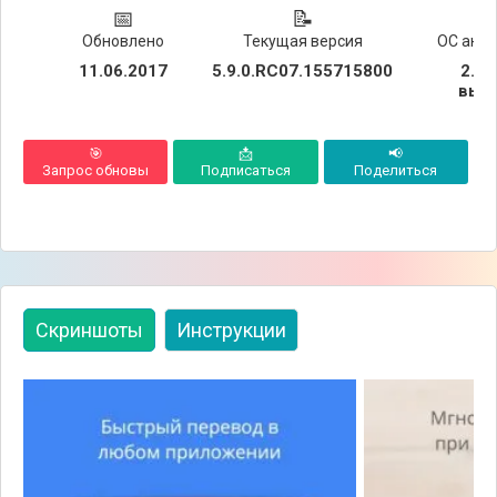
📅
📝
📱
Обновлено
Текущая версия
ОС анд
11.06.2017
5.9.0.RC07.155715800
2.1 и
выш
🎯
📩
📢
Запрос обновы
Подписаться
Поделиться
Скриншоты
Инструкции