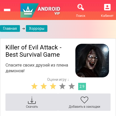
Поиск
Кабинет
Главная
➔
Хорроры
Killer of Evil Attack -
Best Survival Game
Спасите своих друзей из плена
демонов!
Оцени игру ↓
2.9
Скачать
Добавить в закладки