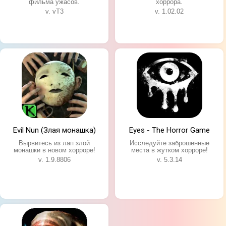
фильма ужасов.
хоррора.
v. vT3
v. 1.02.02
Evil Nun (Злая монашка)
Eyes - The Horror Game
Вырвитесь из лап злой
Исследуйте заброшенные
монашки в новом хорроре!
места в жутком хорроре!
v. 1.9.8806
v. 5.3.14