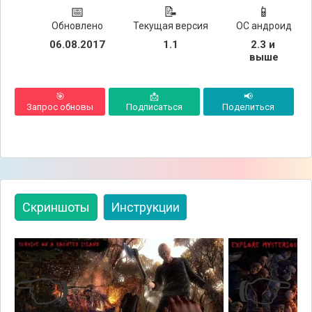
📅
📝
📱
Обновлено
Текущая версия
ОС андроид
06.08.2017
1.1
2.3 и 
выше
🎯
📩
📢
Запрос обновы
Подписаться
Поделиться
Скриншоты
Инструкции
👈
👉