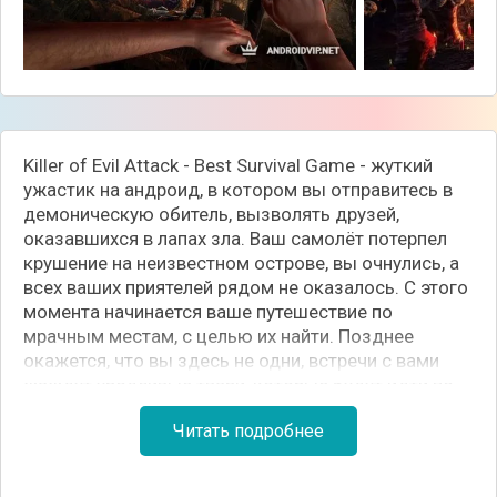
Killer of Evil Attack - Best Survival Game - жуткий
ужастик на андроид, в котором вы отправитесь в
демоническую обитель, вызволять друзей,
оказавшихся в лапах зла. Ваш самолёт потерпел
крушение на неизвестном острове, вы очнулись, а
всех ваших приятелей рядом не оказалось. С этого
момента начинается ваше путешествие по
мрачным местам, с целью их найти. Позднее
окажется, что вы здесь не одни, встречи с вами
жаждут уродливые твари, которые будут идти по
вашему следу. Вы станете свидетелем сатанинских
Читать подробнее
обрядов и других жутких сцен. Поскорее отыщите
пленников и убирайтесь с этого проклятого места!