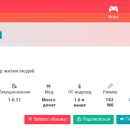
Игры
р жизни людей.
📝
🤟
📱
📏
Текущая версия
Мод
ОС андроид
Размер
1.6.11
Много 
1.6 и 
102 
денег
выше
Мб
🎯
Запрос обновы
📩
Подписаться
📢
По