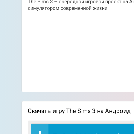
The Sims 3 – очередной игровой проект на А
симулятором современной жизни.
Основной отличительной особенностью игро
Скачать игру The Sims 3 на Андроид
сюжет. Играя за своего персонажа, можно не
дальнейших событий. Но обо всем по порядк