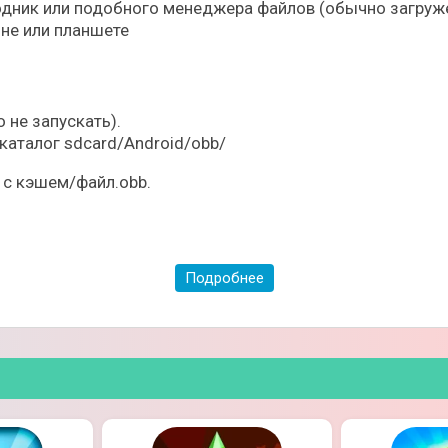
дник или подобного менеджера файлов (обычно загруже
не или планшете
 не запускать).
 каталог sdcard/Android/obb/
 с кэшем/файл.obb.
Подробнее