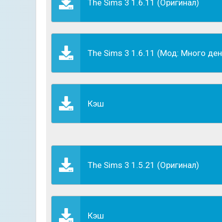
Игрокам предстоит стать героем некого вир
The Sims 3 1.6.11 (Оригинал)
инфраструктуру городка, открыть торговые 
максимально комфортные условия для прожи
определить жизненный путь виртуального че
The Sims 3 1.6.11 (Мод: Много ден
Кэш
The Sims 3 1.5.21 (Оригинал)
Предстоит выбрать престижную, хорошо опла
реальной жизни, герой имеет свои личные п
Кэш
организации быта, принятии неверных решени