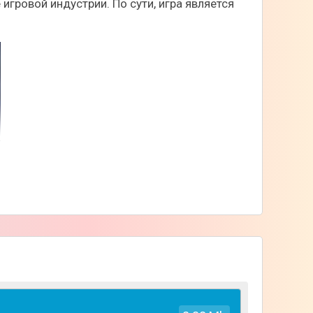
игровой индустрии. По сути, игра является
можность создать свой собственный игровой
рдинировать действия, влияя на исход