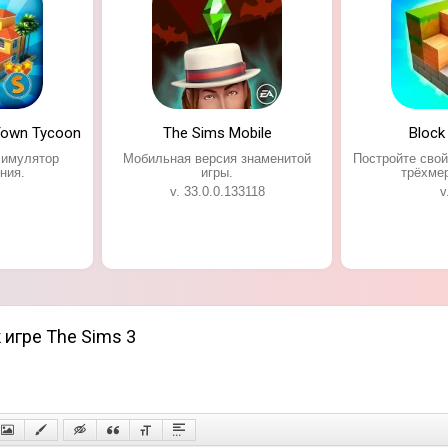
 Town Tycoon
The Sims Mobile
Block
симулятор
Мобильная версия знаменитой
Постройте свой
ния.
игры.
трёхме
v. 33.0.0.133118
v
 игре The Sims 3