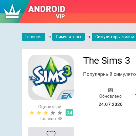
Главная
➔
Симуляторы
➔
Симуляторы жизни
The Sims 3
Популярный симулято
📅
Обновлено
24.07.2020
Оцени игру ↓
3.4
Голосов:
48