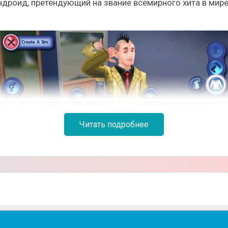
ндроид, претендующий на звание всемирного хита в мире 
Читать подробнее
вого проекта является то, что каждый игрок имеет воз
 только выбирать внешность, увлечения, хобби, но и коо
у.