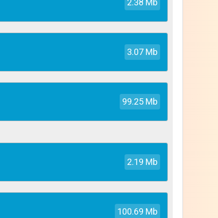
бустройство жилища, быта. Создать
2.38 Mb
 службам. То есть необходимо обеспечить
ворения личных проблем стоит правильно
3.07 Mb
99.25 Mb
2.19 Mb
овые знакомства, найти друзей. Как и в
овлетворить. В случае неправильной
100.69 Mb
н может погибнуть.