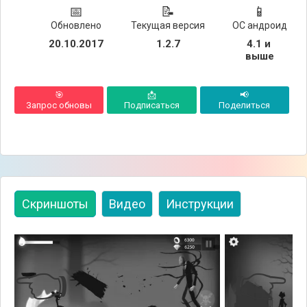
📅
📝
📱
Обновлено
Текущая версия
ОС андроид
20.10.2017
1.2.7
4.1 и 
выше
🎯
📩
📢
Запрос обновы
Подписаться
Поделиться
Скриншоты
Видео
Инструкции
👈
👉