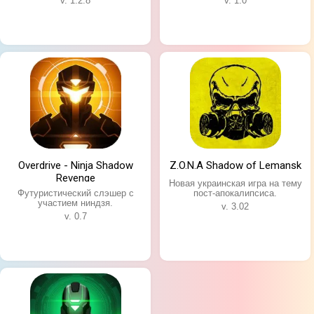
v. 1.2.8
v. 1.0
Overdrive - Ninja Shadow
Z.O.N.A Shadow of Lemansk
Revenge
Новая украинская игра на тему
Футуристический слэшер с
пост-апокалипсиса.
участием ниндзя.
v. 3.02
v. 0.7