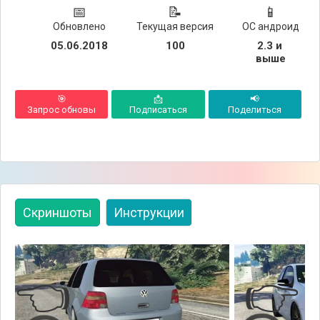
📅
📝
📱
Обновлено
Текущая версия
ОС андроид
05.06.2018
100
2.3 и 
выше
🎯
📩
📢
Запрос обновы
Подписаться
Поделиться
Скриншоты
Инструкции
👈
👉