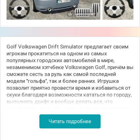
Golf Volkswagen Drift Simulator предлагает своим
игрокам прокатиться на одном из самых
популярных городских автомобилей в мире,
незаменимом хэтчбеке Volkswagen Golf, причём вы
сможете сесть за руль как самой последней
модели "гольфа", так и более ранних. Игрушка
позволит приятно провести время и избавиться от
скуки благодаря возможности кататься по городу,
выполнять дрифт и вообще делать всё, что
вздумается. Пока что в игре не так много локаций,
но со временем разработчики обещают расширить
Читать подробнее
игровую карту.