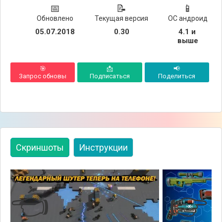
📅
📝
📱
Обновлено
Текущая версия
ОС андроид
05.07.2018
0.30
4.1 и 
выше
🎯
📩
📢
Запрос обновы
Подписаться
Поделиться
Скриншоты
Инструкции
👈
👉