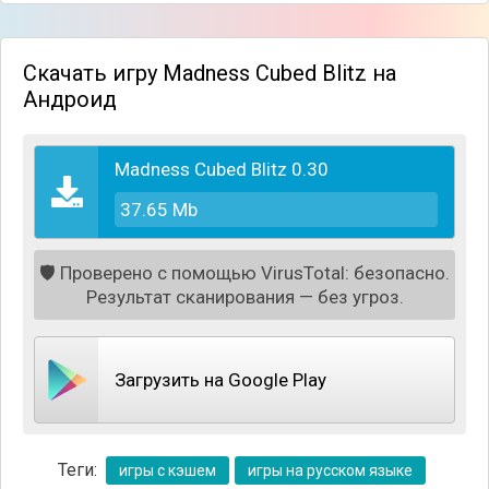
чувствует даже на слабых устройствах. Если у вас
не получается прицеливаться, можно включить
функцию "автоприцел" в настройках.
Скачать игру Madness Cubed Blitz на
Андроид
Madness Cubed Blitz 0.30
37.65 Mb
🛡️
Проверено с помощью VirusTotal: безопасно.
Результат сканирования — без угроз.
Загрузить на Google Play
Теги:
игры с кэшем
игры на русском языке