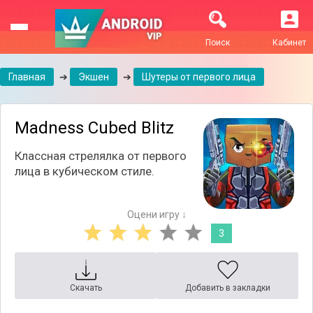
Поиск
Кабинет
Главная
➔
Экшен
➔
Шутеры от первого лица
Madness Cubed Blitz
Классная стрелялка от первого
лица в кубическом стиле.
Оцени игру ↓
3
Скачать
Добавить в закладки