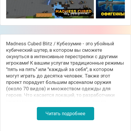
Madness Cubed Blitz / Кубезумие - это убойный
кубический шутер, в котором вы сможете
окунуться в интенсивные перестрелки с другими
игроками! К вашим услугам традиционные режимы
"пять на пять" или "каждый за себя", в котором
могут играть до десятка человек. Также этот
проект порадует большим арсеналом оружия
(около 70 видов) и множеством одежды для
героев. Что касается локаций, то разработчики
приготовили 20 разнообразных карт, среди
которых лес, завод и многие другие. Если у вас не
Читать подробнее
топовый смартфон - не волнуйтесь, оптимизация
игры выполнена на должном уровне, показатели
FPS очень неплохие, и эта стрелялка неплохо себя