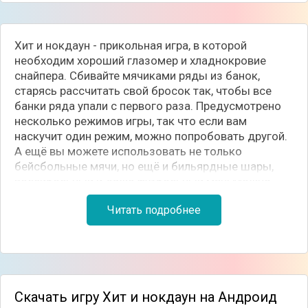
Хит и нокдаун - прикольная игра, в которой
необходим хороший глазомер и хладнокровие
снайпера. Сбивайте мячиками ряды из банок,
старясь рассчитать свой бросок так, чтобы все
банки ряда упали с первого раза. Предусмотрено
несколько режимов игры, так что если вам
наскучит один режим, можно попробовать другой.
А ещё вы можете использовать не только
бейсбольные мячи, но ещё и бильярдные шары,
волейбольный и даже футбольный мяч! Можно
играть в одиночку или в многопользовательском
Читать подробнее
режиме. Сразитесь в меткости с другими игроками,
запустив дуэль и выясните, кто из вас лучше!
Скачать игру Хит и нокдаун на Андроид