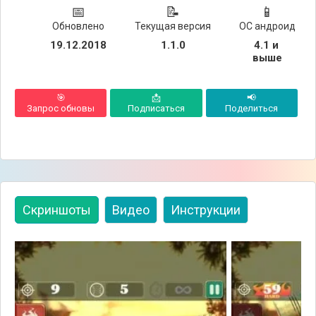
📅
📝
📱
Обновлено
Текущая версия
ОС андроид
19.12.2018
1.1.0
4.1 и 
выше
🎯
📩
📢
Запрос обновы
Подписаться
Поделиться
Скриншоты
Видео
Инструкции