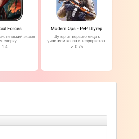
cial Forces
Modern Ops - PvP Шутер
ристический экшен
Шутер от первого лица с
м сверху.
участием копов и террористов.
. 1.4
v. 0.75