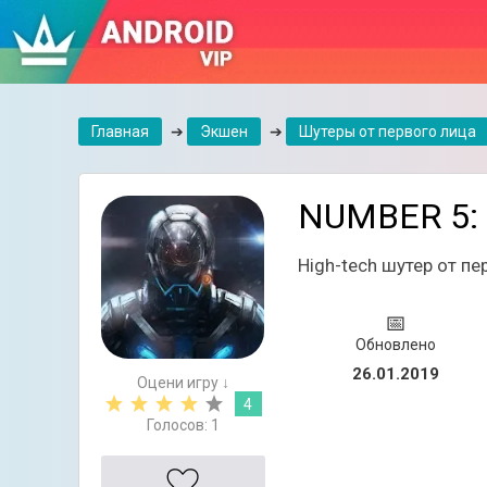
Главная
➔
Экшен
➔
Шутеры от первого лица
NUMBER 5: O
High-tech шутер от пе
📅
Обновлено
26.01.2019
Оцени игру ↓
4
Голосов:
1