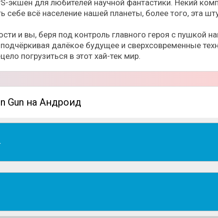
 FPS-экшен для любителей научной фантастики. Некий ко
 себе всё население нашей планеты, более того, эта шт
сти и вы, беря под контроль главного героя с пушкой н
, подчёркивая далёкое будущее и сверхсовременные тех
цело погрузиться в этот хай-тек мир.
rn Gun на Андроид
4