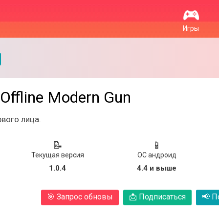
Игры
ffline Modern Gun
рвого лица.
📝
📱
Текущая версия
ОС андроид
1.0.4
4.4 и выше
🎯
Запрос обновы
📩
Подписаться
📢
По