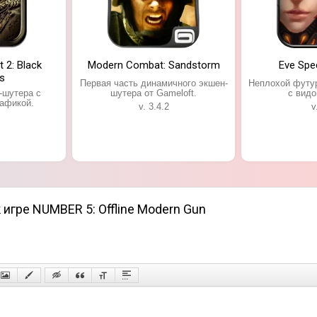
2: Black
Modern Combat: Sandstorm
Eve Spe
s
Первая часть динамичного экшен-
Неплохой футу
-шутера с
шутера от Gameloft.
с видо
афикой.
v. 3.4.2
v
 игре NUMBER 5: Offline Modern Gun