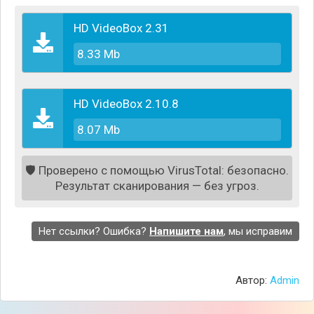
HD VideoBox 2.31
8.33 Mb
HD VideoBox 2.10.8
8.07 Mb
🛡️
Проверено с помощью VirusTotal: безопасно.
Результат сканирования — без угроз.
Нет ссылки? Ошибка?
Напишите нам
, мы исправим
Автор:
Admin