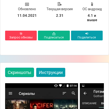
📅
📝
📱
Обновлено
Текущая версия
ОС андроид
11.04.2021
2.31
4.1 и 
выше
🎯
📩
📢
Запрос обновы
Подписаться
Поделиться
Скриншоты
Инструкции