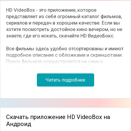
HD VideoBox - это приложение, которое
представляет из себя огромный каталог фильмов,
сериалов и передач в хорошем качестве. Если вы
хотите посмотреть достойное кино вечером, но не
знаете, где его искать, скачайте HD ВидеоБокс.
Все фильмы здесь удобно отсортированы и имеют
подробное описание с обложками и скриншотами.
Поиск фильмов осуществляется на самых
популярных киносайтах в автоматическом режиме.
Просто введите интересующий вас запрос и
Читать подробнее
приложение само быстро просканирует все
качественные источники, выдва вам желаемый
результат. Эта база постоянно обновляется. Есть
как свежие новинки, так и зарекомендовавшая
себя классика.
Скачать приложение HD VideoBox на
Приложение работает в связке с видеоплеером,
Андроид
такими, как MX Player. BSPlayer, VLC, Achros Player.