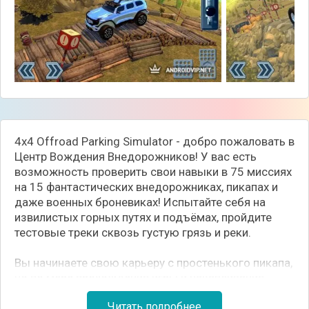
4x4 Offroad Parking Simulator - добро пожаловать в
Центр Вождения Внедорожников! У вас есть
возможность проверить свои навыки в 75 миссиях
на 15 фантастических внедорожниках, пикапах и
даже военных броневиках! Испытайте себя на
извилистых горных путях и подъёмах, пройдите
тестовые треки сквозь густую грязь и реки.
Вы начинаете свою карьеру с простенького пикапа,
но по мере прохождения игры и накапливания
опыта у вас будут всё более и более мощные
Читать подробнее
тачки, от мощного джипа с повышенной