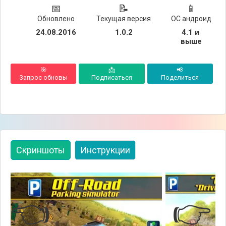
📅
📝
📱
Обновлено
Текущая версия
ОС андроид
24.08.2016
1.0.2
4.1 и 
выше
🎯
📩
📢
Запрос обновы
Подписаться
Поделиться
Скриншоты
Инструкции
👈
👉