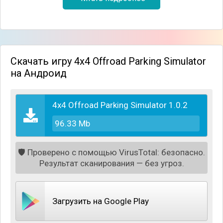
проходимостью, до огромного "бигфута"! Каждый
из автомобилей имеет свои неоспоримые
преимущества для преодоления того или иного
игрового участка.
Скачать игру 4x4 Offroad Parking Simulator
Качественная трёхмерная графика позволит
на Андроид
всецело погрузиться в увлекательный мир
больших и мощных автомобилей. Садитесь за руль
своего зверя и докажите всем, что для вас двоих
4x4 Offroad Parking Simulator 1.0.2
не существует непреодолимых путей!
96.33 Mb
🛡️
Проверено с помощью VirusTotal: безопасно.
Результат сканирования — без угроз.
Загрузить на Google Play