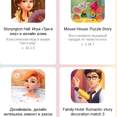
Storyngton Hall: Игра «Три в
Mouse House: Puzzle Story
ряд» и дизайн дома
Восстановите мышиный
Классическая игра в жанре
городок от напасти кота.
"три в ряд".
v. 1.34.7
v. 16.1.0
Дизайнвиль: дизайн
Family Hotel: Romantic story
интерьера, ремонт и декор
decoration match 3