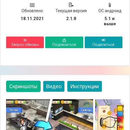
📅
📝
📱
Обновлено
Текущая версия
ОС андроид
18.11.2021
2.1.8
5.1 и 
выше
🎯
📩
📢
Запрос обновы
Подписаться
Поделиться
Скриншоты
Видео
Инструкции
👈
👉