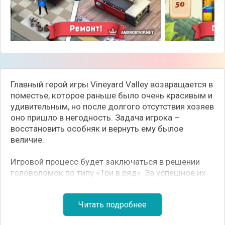
Главный герой игры Vineyard Valley возвращается в
поместье, которое раньше было очень красивым и
удивительным, но после долгого отсутствия хозяев
оно пришло в негодность. Задача игрока –
восстановить особняк и вернуть ему былое
величие.
Игровой процесс будет заключаться в решении
головоломок по типу «Три в ряд». За успешное их
решение будет выдаваться внутриигровая валюта,
за которую можно будет делать ремонт, покупать
Читать подробнее
различные предметы декора и интерьера.
Особенно радует возможность кастомизации: