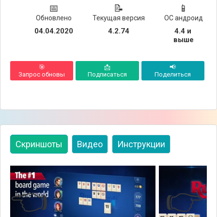
📅
📝
📱
Обновлено
Текущая версия
ОС андроид
04.04.2020
4.2.74
4.4 и 
выше
🎯
📩
📢
Запрос обновы
Подписаться
Поделиться
Скриншоты
Видео
Инструкции
👈
👉