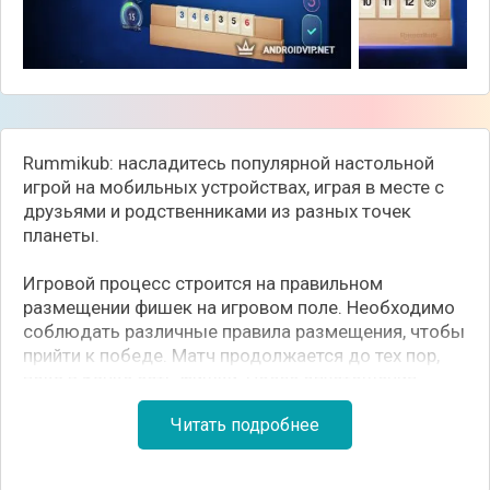
Rummikub: насладитесь популярной настольной
игрой на мобильных устройствах, играя в месте с
друзьями и родственниками из разных точек
планеты.
Игровой процесс строится на правильном
размещении фишек на игровом поле. Необходимо
соблюдать различные правила размещения, чтобы
прийти к победе. Матч продолжается до тех пор,
пока в банке есть фишки. После опустошения
банка начинается финальный этап игры с
Читать подробнее
подсчетом очков. Создавайте лобби, играйте с
игроками со всего мира и побивайте рекорды!