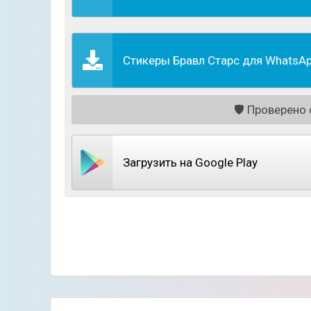
Если вы являетесь фанатом игры, это прилож
WhatsApp, где для каждого случая найдётся
персонажей, как: Спайк, Кроу, Леон и множе
приложении присутствует простой симулятор
Стикеры Бравл Старс для WhatsApp
🛡️
Проверено с
Загрузить на Google Play