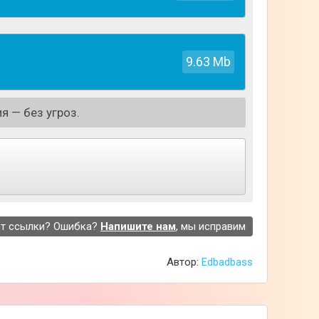
икеры и делитесь ими со своими друзьями в
и эмоции. В приложении вы найдёте таких
ный момент в игре. Помимо стикеров в
9.63 Mb
я — без угроз.
т ссылки? Ошибка?
Напишите нам
, мы исправим
Автор:
Edbadbass