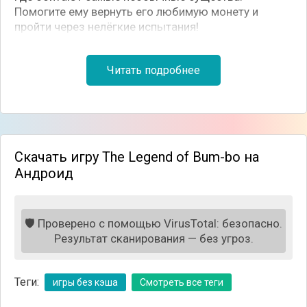
Помогите ему вернуть его любимую монету и
пройти через нелёгкие испытания!
Читать подробнее
Скачать игру The Legend of Bum-bo на
Андроид
🛡️
Проверено с помощью VirusTotal: безопасно.
Результат сканирования — без угроз.
Игровой процесс достаточно легкий, вам
предстоит вести пошаговые сражения с
противниками, которых встретите на пути. Каждый
Теги:
игры без кэша
Смотреть все теги
противник атакует поочерёдно, используя
имеющиеся способности и различные бонусные