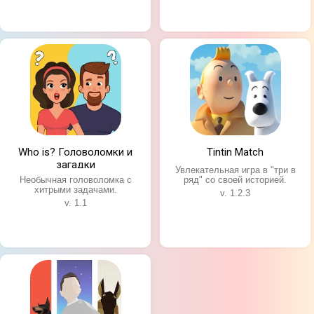
Своеобразная графика в картонном стиле;
Увлекательные пошаговые сражения;
Множество интересных и харизматичных
персонажей;
Простое и понятное управление.
Who is? Головоломки и
Tintin Match
загадки
Увлекательная игра в "три в
Необычная головоломка с
ряд" со своей историей.
хитрыми задачами.
v. 1.2.3
v. 1.1