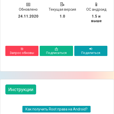
📅
📝
📱
Обновлено
Текущая версия
ОС андроид
24.11.2020
1.0
1.5 и 
выше
🎯
📩
📢
Запрос обновы
Подписаться
Поделиться
Инструкции
Как получить Root права на Android?