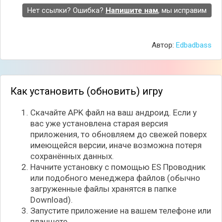
предметы. Собирайте все вещи, которые вы
Нет ссылки? Ошибка?
Напишите нам
, мы исправим
найдёте во время путешествия, они обязательно
вам пригодятся. По мере прохождения, улучшайте
ваши способности, знакомьтесь с местными
Автор:
Edbadbass
обитателями и побеждайте всех врагов.
Как установить (обновить) игру
Скачайте APK файл на ваш андроид. Если у
вас уже установлена старая версия
приложения, то обновляем до свежей поверх
имеющейся версии, иначе возможна потеря
сохранённых данных.
Начните установку с помощью ES Проводник
или подобного менеджера файлов (обычно
загруженные файлы хранятся в папке
Download).
Бои напоминают внешне настольную игру, с
Запустите приложение на вашем телефоне или
использованием карт способностей. Графика и все
планшете